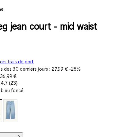
ne
eg jean court - mid waist
ors frais de port
as des 30 derniers jours :
27,99 €
-28%
e
35,99 €
4.7
(23)
Lire
 bleu foncé
23
avis.
Lien
sur
la
même
page.