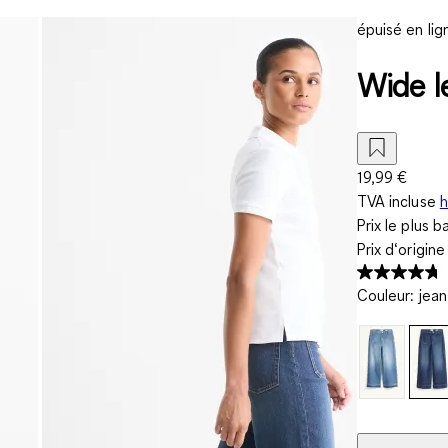
épuisé en lig
Wide l
19,99 €
TVA incluse
h
Prix le plus b
Prix d‘origin
Couleur
:
jean