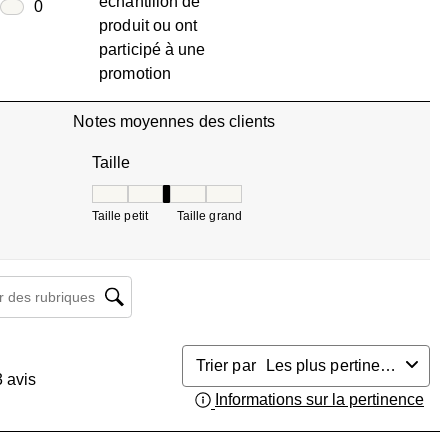
échantillon de
0 avis avec 2 étoiles.
oiles
0
produit ou ont
0 avis avec 1 étoile.
participé à une
promotion
Notes moyennes des clients
Taille
Taille, 2.5 sur 5, où 1 est égal à Taille petit et 5 es
Taille petit
Taille grand
herche de sujet et d'avis
Trier par
Les plus pertinents
3
avis
Informations sur la pertinence
Aff