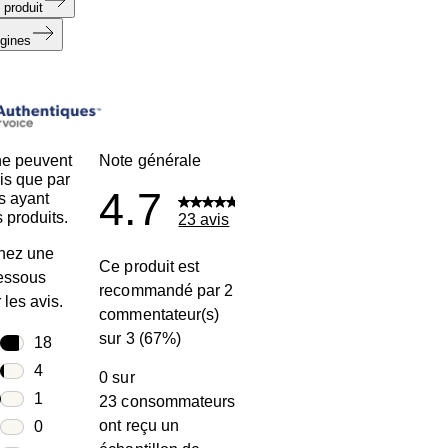
 produit
igines
ne peuvent
Note générale
is que par
4.7
s ayant
 produits.
23 avis
nez une
Ce produit est
dessous
recommandé par 2
r les avis.
commentateur(s)
sur 3 (67%)
toiles
18
18 avis avec 5 étoiles.
toiles
4
0 sur
4 avis avec 4 étoiles.
toiles
1
23 consommateurs
1 avis avec 3 étoiles.
ont reçu un
toiles
0