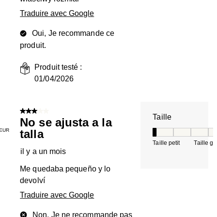
Traduire avec Google
Oui, Je recommande ce
produit.
Produit testé :
01/04/2026
3 sur 5 étoiles.
Taille
No se ajusta a la
EUR
talla
Taille, 1 sur 5, où 
Taille petit
Taille g
il y a un mois
Me quedaba pequeño y lo
devolví
Traduire avec Google
Non, Je ne recommande pas