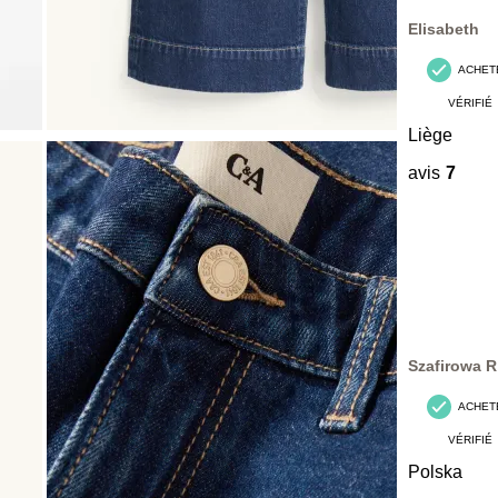
avis.
Elisabeth
ACHET
VÉRIFIÉ
Liège
avis
7
Szafirowa R
ACHET
VÉRIFIÉ
Polska