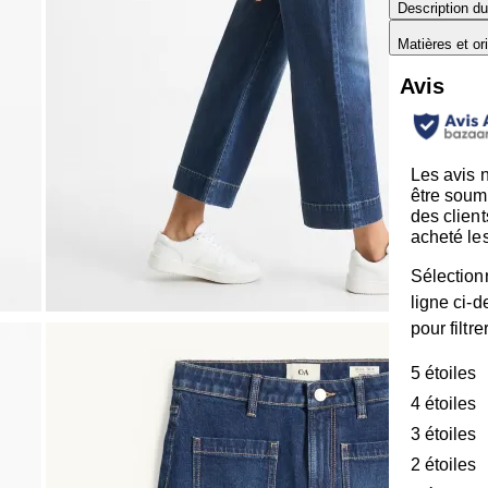
Description du
Matières et or
Avis
Les avis 
être soum
des client
acheté les
Sélection
ligne ci-
pour filtre
5 étoiles
é
4 étoiles
é
3 étoiles
é
2 étoiles
é