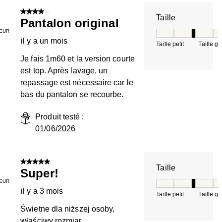
4 sur 5 étoiles.
Taille
Pantalon original
EUR
Taille, 3 sur 5, où 
il y a un mois
Taille petit
Taille g
Je fais 1m60 et la version courte
est top. Après lavage, un
repassage est nécessaire car le
bas du pantalon se recourbe.
Produit testé :
01/06/2026
5 sur 5 étoiles.
Taille
Super!
EUR
Taille, 3 sur 5, où 
il y a 3 mois
Taille petit
Taille g
Świetne dla niższej osoby,
właściwy rozmiar