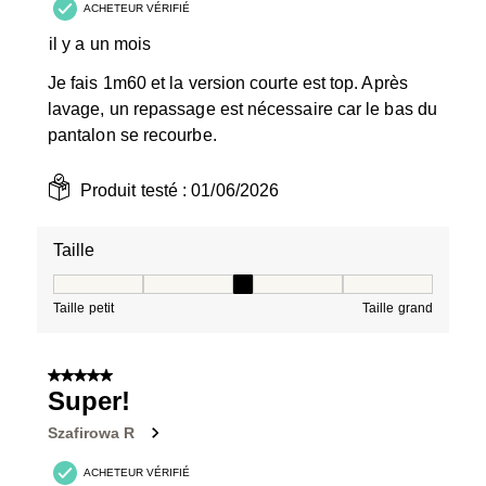
ACHETEUR VÉRIFIÉ
il y a un mois
Je fais 1m60 et la version courte est top. Après
lavage, un repassage est nécessaire car le bas du
pantalon se recourbe.
Produit testé :
01/06/2026
Taille
Taille, 3 sur 5, où 1 est égal à Taille petit et 5 est égal à
Taille petit
Taille grand
5 sur 5 étoiles.
Super!
Szafirowa R
ACHETEUR VÉRIFIÉ