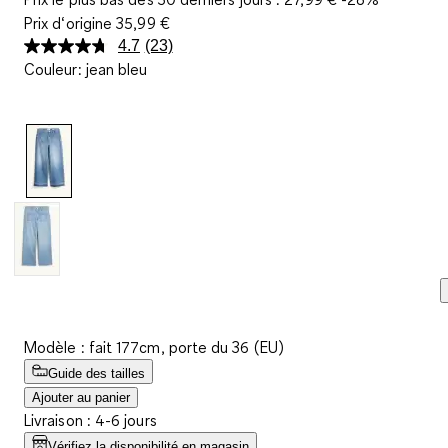
Prix d‘origine
35,99 €
4.7
(23)
Lire
Couleur
:
jean bleu
23
avis.
Lien
sur
la
même
page.
Modèle : fait 177cm, porte du 36 (EU)
Guide des tailles
Ajouter au panier
Livraison : 4-6 jours
Vérifiez la disponibilité en magasin