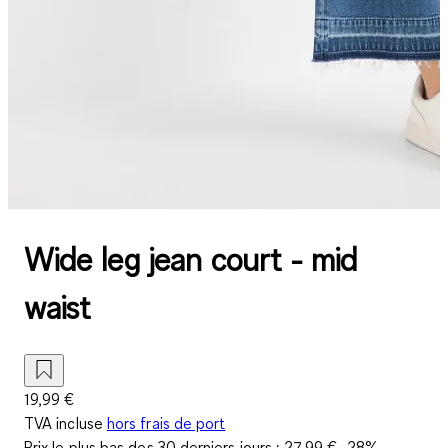
Wide leg jean court - mid
waist
19,99 €
TVA incluse
hors frais de port
Prix le plus bas des 30 derniers jours :
27,99 €
-28%