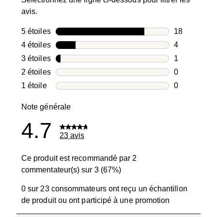
avis.
5 étoiles
étoiles
18
18 avis avec
4 étoiles
étoiles
4
4 avis avec 4
3 étoiles
étoiles
1
1 avis avec 3
2 étoiles
étoiles
0
0 avis avec 2
1 étoile
étoiles
0
0 avis avec 1
Note générale
4.7
23 avis
Ce produit est recommandé par 2
commentateur(s) sur 3 (67%)
0 sur 23 consommateurs ont reçu un échantillon
de produit ou ont participé à une promotion