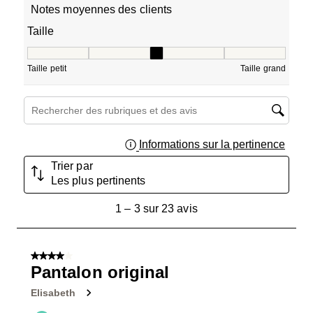
Notes moyennes des clients
Taille
Taille, 2.5 sur 5, où 1 est égal à Taille petit et 5 est égal à
Taille petit
Taille grand
Zone de recherche de sujet et d'avis
Informations sur la pertinence
Affich
Trier par
Les plus pertinents
1
1
–
3 sur 23
avis
à
3
sur
4 sur 5 étoiles.
23
Pantalon original
avis.
Elisabeth