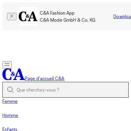
C&A Fashion App
Downloa
C&A Mode GmbH & Co. KG
Seulement pour une courte durée : Les membres cumulent le
double de points!
Se connecter
Page d’accueil C&A
Femme
Homme
Enfants