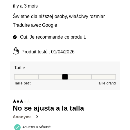
il y a 3 mois
Świetne dla niższej osoby, właściwy rozmiar
Traduire avec Google
Oui, Je recommande ce produit.
Produit testé :
01/04/2026
Taille
Taille, 3 sur 5, où 1 est égal à Taille petit et 5 est égal à
Taille petit
Taille grand
3 sur 5 étoiles.
No se ajusta a la talla
Anonyme
ACHETEUR VÉRIFIÉ