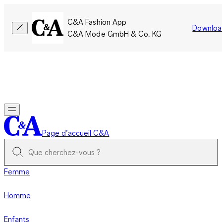
C&A Fashion App
Downloa
C&A Mode GmbH & Co. KG
Seulement pour une courte durée : Les membres cumulent le
double de points!
Se connecter
Page d’accueil C&A
Femme
Homme
Enfants