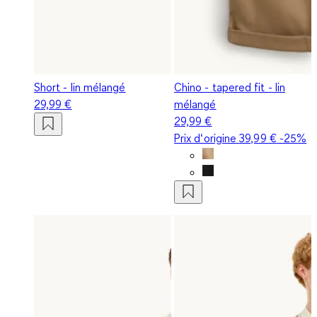
Short - lin mélangé
Chino - tapered fit - lin
29,99 €
mélangé
29,99 €
Prix d‘origine
39,99 €
-25%