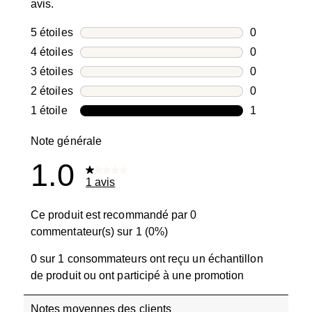
avis.
5 étoiles
étoiles
0
0 avis avec 5
4 étoiles
étoiles
0
0 avis avec 4
3 étoiles
étoiles
0
0 avis avec 3
2 étoiles
étoiles
0
0 avis avec 2
1 étoile
étoiles
1
1 avis avec 1
Note générale
1.0
1 avis
Ce produit est recommandé par 0
commentateur(s) sur 1 (0%)
0 sur 1 consommateurs ont reçu un échantillon
de produit ou ont participé à une promotion
Notes moyennes des clients