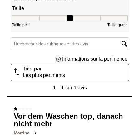
Taille
Taille, 3 sur 5, où 1 est égal à Taille petit et 5 est égal à T
Taille petit
Taille grand
Zone de recherche de sujet et d'avis
Informations sur la pertinence
Affich
Trier par
Les plus pertinents
1
1
–
1 sur 1
avis
à
1
sur
1 sur 5 étoiles.
1
Vor dem Waschen top, danach
avis.
nicht mehr
Martina