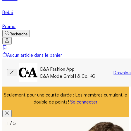
Bébé
Promo
Recherche
Aucun article dans le panier
C&A Fashion App
Downloa
C&A Mode GmbH & Co. KG
Seulement pour une courte durée : Les membres cumulent le
double de points!
Se connecter
1 / 5