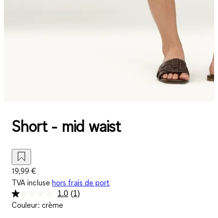
Short - mid waist
19,99 €
TVA incluse
hors frais de port
1.0
(1)
Lire
Couleur
:
crème
1
avis.