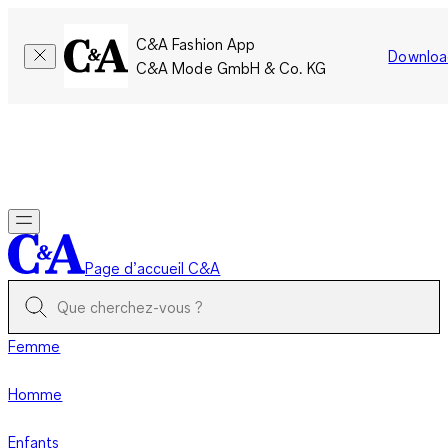
C&A Fashion App
Downloa
C&A Mode GmbH & Co. KG
Seulement pour une courte durée : Les membres cumulent le
double de points!
Se connecter
Page d’accueil C&A
Femme
Homme
Enfants