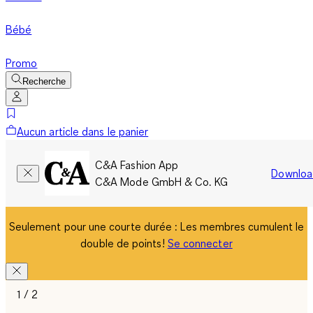
Bébé
Promo
Recherche
Aucun article dans le panier
C&A Fashion App
Downloa
C&A Mode GmbH & Co. KG
Seulement pour une courte durée : Les membres cumulent le
double de points!
Se connecter
1 / 2