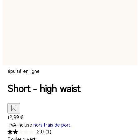
épuisé en ligne
Short - high waist
12,99 €
TVA incluse
hors frais de port
2.0
(1)
Lire
Couleur
:
vert
1