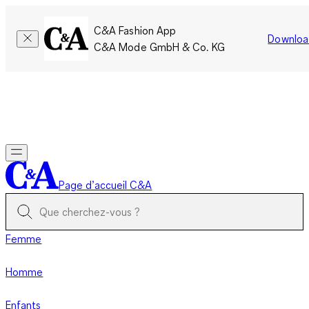
C&A Fashion App
Downloa
C&A Mode GmbH & Co. KG
Seulement pour une courte durée : Les membres cumulent le
double de points!
Se connecter
Page d’accueil C&A
Femme
Homme
Enfants