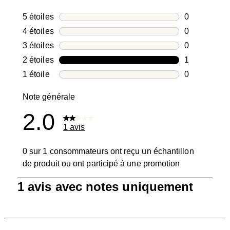
5 étoiles
étoiles
0
0 avis avec 5
4 étoiles
étoiles
0
0 avis avec 4
3 étoiles
étoiles
0
0 avis avec 3
2 étoiles
étoiles
1
1 avis avec 2
1 étoile
étoiles
0
0 avis avec 1
Note générale
2.0
1 avis
0 sur 1 consommateurs ont reçu un échantillon
de produit ou ont participé à une promotion
1
1 avis avec notes uniquement
à
0
sur