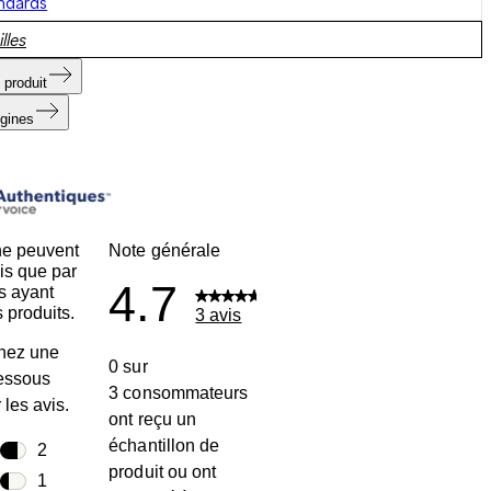
andards
lles
 produit
igines
ne peuvent
Note générale
is que par
4.7
s ayant
 produits.
3 avis
nez une
0 sur
dessous
3 consommateurs
r les avis.
ont reçu un
échantillon de
toiles
2
produit ou ont
2 avis avec 5 étoiles.
toiles
1