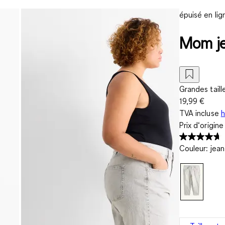
épuisé en lig
Mom je
Grandes taill
19,99 €
TVA incluse
h
Prix d‘origin
Couleur
:
jean 