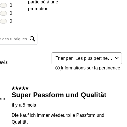
participé à une
1 avis avec 4 étoiles.
toiles
0
promotion
0 avis avec 3 étoiles.
toiles
0
0 avis avec 2 étoiles.
oiles
0
0 avis avec 1 étoile.
herche de sujet et d'avis
Trier par
Les plus pertinents
avis
Informations sur la pertinence
Aff
5 sur 5 étoiles.
Super Passform und Qualität
EUR
il y a 5 mois
Die kauf ich immer wieder, tolle Passform und
Qualität