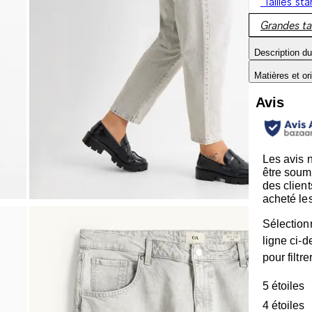
Tailles st
Grandes tai
Description du
Matières et or
Avis
Les avis 
être soum
des client
acheté les
Sélection
ligne ci-
pour filtre
5 étoiles
é
4 étoiles
é