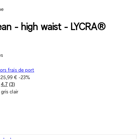
ne
an - high waist - LYCRA®
es
ors frais de port
e
25,99 €
-23%
4.7
(3)
Lire
gris clair
3
avis.
Lien
sur
la
même
page.