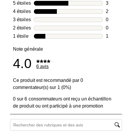
5 étoiles
étoiles
3
3 avis avec 5
4 étoiles
étoiles
2
2 avis avec 4
3 étoiles
étoiles
0
0 avis avec 3
2 étoiles
étoiles
0
0 avis avec 2
1 étoile
étoiles
1
1 avis avec 1
Note générale
4.0
6 avis
Ce produit est recommandé par 0
commentateur(s) sur 1 (0%)
0 sur 6 consommateurs ont reçu un échantillon
de produit ou ont participé à une promotion
Zone de recherche de sujet et d'avis