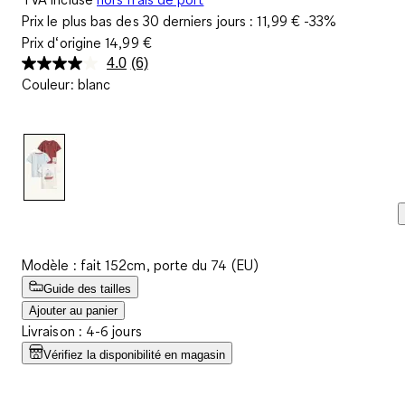
Prix le plus bas des 30 derniers jours :
11,99 €
-33%
Prix d‘origine
14,99 €
4.0
(6)
Lire
Couleur
:
blanc
6
avis.
Lien
sur
la
même
page.
Modèle : fait 152cm, porte du 74 (EU)
Guide des tailles
Ajouter au panier
Livraison : 4-6 jours
Vérifiez la disponibilité en magasin