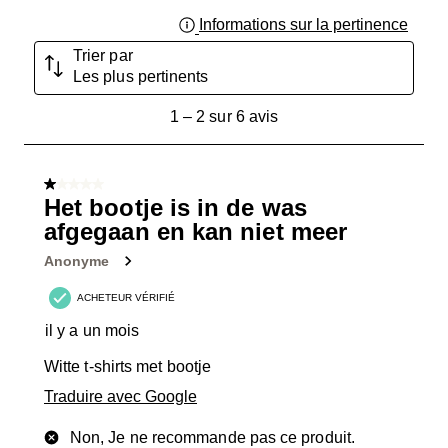
Informations sur la pertinence
Affich
Trier par
Les plus pertinents
1
1
–
2 sur 6
avis
à
2
sur
1 sur 5 étoiles.
6
Het bootje is in de was
avis.
afgegaan en kan niet meer
Anonyme
ACHETEUR VÉRIFIÉ
il y a un mois
Witte t-shirts met bootje
Traduire avec Google
Non, Je ne recommande pas ce produit.