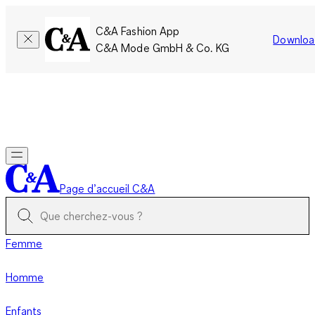
C&A Fashion App
Downloa
C&A Mode GmbH & Co. KG
Seulement pour une courte durée : Les membres cumulent le
double de points!
Se connecter
Page d’accueil C&A
Femme
Homme
Enfants