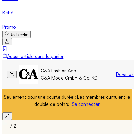
Bébé
Promo
Recherche
Aucun article dans le panier
C&A Fashion App
Downloa
C&A Mode GmbH & Co. KG
Seulement pour une courte durée : Les membres cumulent le
double de points!
Se connecter
1 / 2