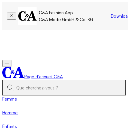
C&A Fashion App
Downloa
C&A Mode GmbH & Co. KG
Seulement pour une courte durée : Les membres cumulent le
double de points!
Se connecter
Page d’accueil C&A
Femme
Homme
Enfants