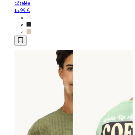
côtelée
15,99 €