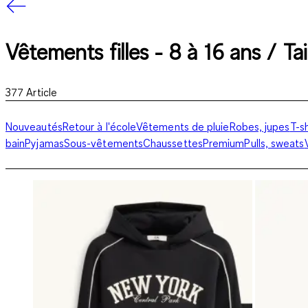
Vêtements filles - 8 à 16 ans / Tai
377
Article
Nouveautés
Retour à l'école
Vêtements de pluie
Robes, jupes
T-sh
bain
Pyjamas
Sous-vêtements
Chaussettes
Premium
Pulls, sweats