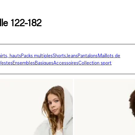
lle 122-182
irts, hauts
Packs multiples
Shorts
Jeans
Pantalons
Maillots de
Vestes
Ensembles
Basiques
Accessoires
Collection sport