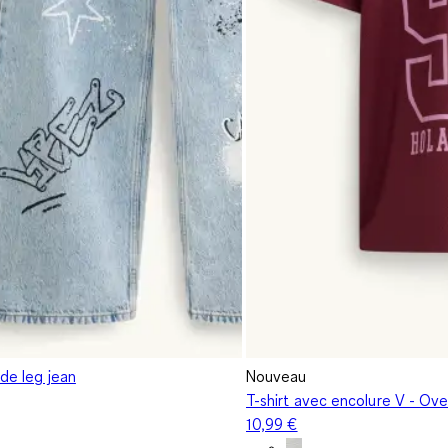
ide leg jean
Nouveau
T-shirt avec encolure V - Ove
10,99 €