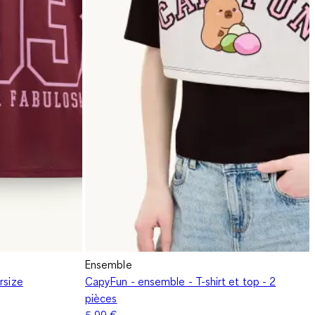
Ensemble
rsize
CapyFun - ensemble - T-shirt et top - 2
pièces
5,99 €