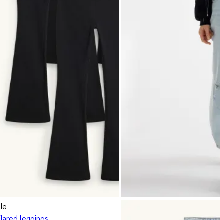
ple
Flared leggings