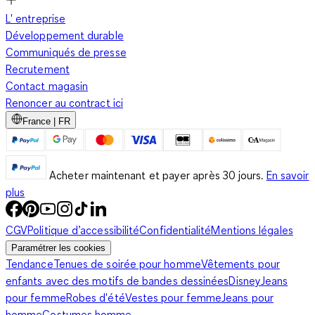
L' entreprise
Développement durable
Communiqués de presse
Recrutement
Contact magasin
Renoncer au contract ici
France | FR
Acheter maintenant et payer après 30 jours.
En savoir
plus
CGV
Politique d’accessibilité
Confidentialité
Mentions légales
Paramétrer les cookies
Tendance
Tenues de soirée pour homme
Vêtements pour
enfants avec des motifs de bandes dessinées
Disney
Jeans
pour femme
Robes d'été
Vestes pour femme
Jeans pour
homme
Costumes homme