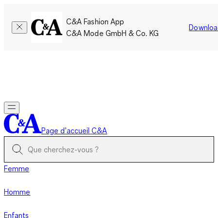
C&A Fashion App
Downloa
C&A Mode GmbH & Co. KG
Seulement pour une courte durée : Les membres cumulent le
double de points!
Se connecter
Page d’accueil C&A
Femme
Homme
Enfants