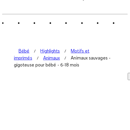
à
0
sur
3
avis.
Bébé
Highlights
Motifs et
imprimés
Animaux
Animaux sauvages -
gigoteuse pour bébé - 6-18 mois