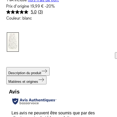
Prix d‘origine
19,99 €
-20%
5.0
(3)
Lire
Couleur
:
blanc
3
avis.
Lien
sur
la
même
page.
Description du produit
Matières et origines
Avis
Les avis ne peuvent être soumis que par des