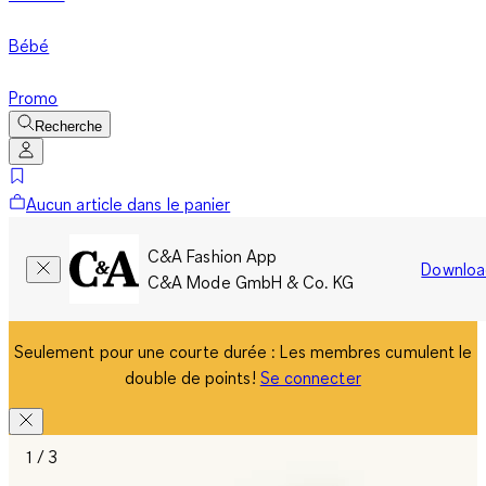
Bébé
Promo
Recherche
Aucun article dans le panier
C&A Fashion App
Downloa
C&A Mode GmbH & Co. KG
Seulement pour une courte durée : Les membres cumulent le
double de points!
Se connecter
1 / 3