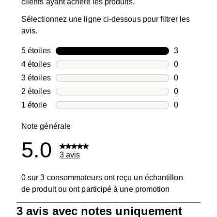
clients ayant acheté les produits.
Sélectionnez une ligne ci-dessous pour filtrer les
avis.
5 étoiles
étoiles
3
3 avis avec 5
4 étoiles
étoiles
0
0 avis avec 4
3 étoiles
étoiles
0
0 avis avec 3
2 étoiles
étoiles
0
0 avis avec 2
1 étoile
étoiles
0
0 avis avec 1
Note générale
5.0
3 avis
0 sur 3 consommateurs ont reçu un échantillon
de produit ou ont participé à une promotion
1
3 avis avec notes uniquement