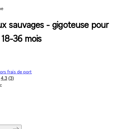
ne
x sauvages - gigoteuse pour
 18-36 mois
ors frais de port
4.3
(3)
Lire
c
3
avis.
Lien
sur
la
même
page.