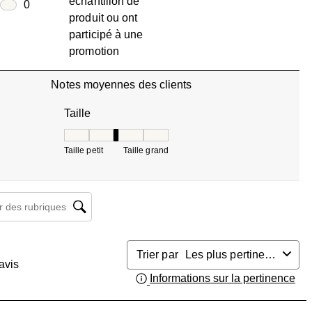
échantillon de
0 avis avec 2 étoiles.
oiles
0
produit ou ont
0 avis avec 1 étoile.
participé à une
promotion
Notes moyennes des clients
Taille
Taille, 3 sur 5, où 1 est égal à Taille petit et 5 est 
Taille petit
Taille grand
herche de sujet et d'avis
Trier par
Les plus pertinents
avis
Informations sur la pertinence
Aff