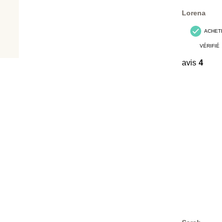
avis.
Lorena
ACHET
VÉRIFIÉ
avis
4