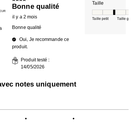
4 sur 5 étoiles.
Taille
Bonne qualité
EUR
Taille, 3 sur 5, où 
il y a 2 mois
Taille petit
Taille g
Bonne qualité
a
Oui, Je recommande ce
produit.
Produit testé :
14/05/2026
 avec notes uniquement