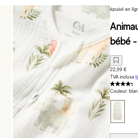
épuisé en lig
Animau
bébé -
22,99 €
TVA incluse
h
Couleur
:
blan