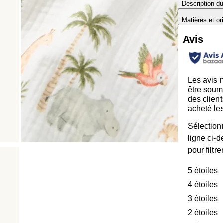
Description du
Matières et or
Avis
Les avis 
être soum
des client
acheté les
Sélection
ligne ci-
pour filtre
5 étoiles
é
4 étoiles
é
3 étoiles
é
2 étoiles
é