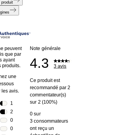
 produit
igines
ne peuvent
Note générale
is que par
4.3
s ayant
 produits.
3 avis
nez une
Ce produit est
dessous
recommandé par 2
r les avis.
commentateur(s)
sur 2 (100%)
toiles
1
1 avis avec 5 étoiles.
toiles
2
0 sur
2 avis avec 4 étoiles.
toiles
0
3 consommateurs
0 avis avec 3 étoiles.
ont reçu un
toiles
0