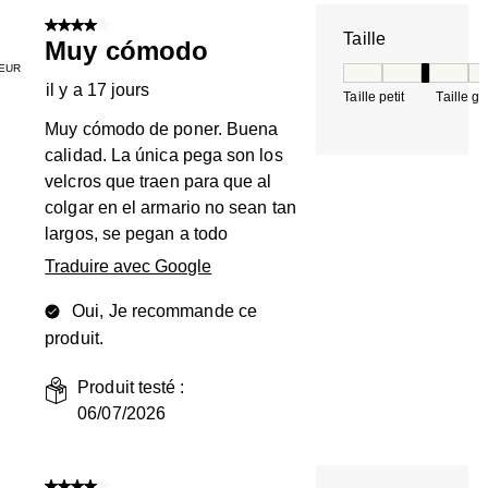
4 sur 5 étoiles.
Taille
Muy cómodo
EUR
Taille, 3 sur 5, où 
il y a 17 jours
Taille petit
Taille g
Muy cómodo de poner. Buena
calidad. La única pega son los
velcros que traen para que al
colgar en el armario no sean tan
largos, se pegan a todo
Traduire avec Google
Oui, Je recommande ce
produit.
Produit testé :
06/07/2026