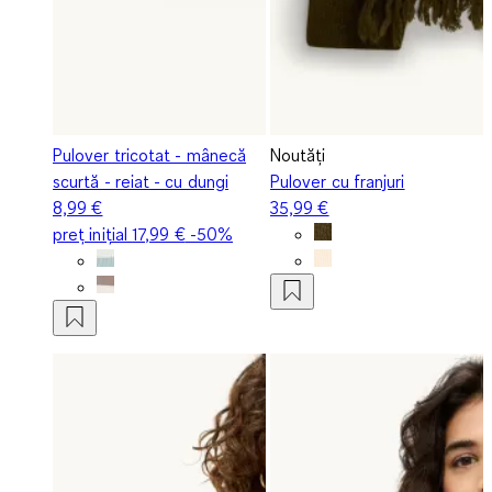
Pulover tricotat - mânecă
Noutăți
scurtă - reiat - cu dungi
Pulover cu franjuri
8,99 €
35,99 €
preț inițial
17,99 €
-50%