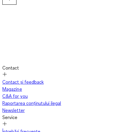
Verdele este o culoare cu nenumărate fațete. De la pasteluri
delicate precum menta sau salvia, până la culori îndrăznețe
precum smarald sau măsliniu – selecția este vastă. Fiecare
nuanță de verde are propriul caracter și poate fi combinată în
moduri diferite. Un verde deschis apare proaspăt și tineresc, în
timp ce un verde închis emană eleganță și profunzime.
Contact
Contact și feedback
Magazine
C&A for you
Raportarea conținutului ilegal
Newsletter
Service
Întrebări frecvente