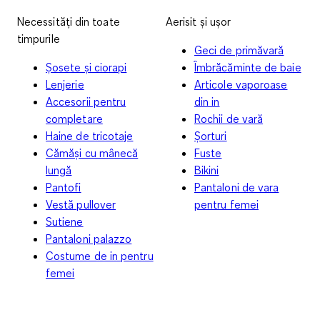
Necessități din toate
Aerisit și ușor
timpurile
Geci de primăvară
Șosete și ciorapi
Îmbrăcăminte de baie
Lenjerie
Articole vaporoase
Accesorii pentru
din in
completare
Rochii de vară
Haine de tricotaje
Șorturi
Cămăși cu mânecă
Fuste
lungă
Bikini
Pantofi
Pantaloni de vara
Vestă pullover
pentru femei
Sutiene
Pantaloni palazzo
Costume de in pentru
femei