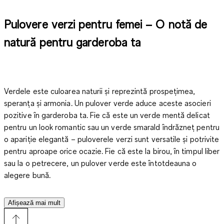
Pulovere verzi pentru femei – O notă de
natură pentru garderoba ta
Verdele este culoarea naturii și reprezintă prospețimea,
speranța și armonia. Un pulover verde aduce aceste asocieri
pozitive în garderoba ta. Fie că este un verde mentă delicat
pentru un look romantic sau un verde smarald îndrăzneț pentru
o apariție elegantă – puloverele verzi sunt versatile și potrivite
pentru aproape orice ocazie. Fie că este la birou, în timpul liber
sau la o petrecere, un pulover verde este întotdeauna o
alegere bună.
Afișează mai mult
Varietatea nuanțelor de verde