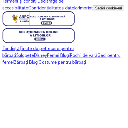
Termeni și condiții
Declarație de
accesibilitate
Confidențialitatea datelor
Imprint
Setări cookie-uri
Tendință
Ținute de petrecere pentru
bărbați
Salopete
Disney
Femei Blugi
Rochii de vară
Geci pentru
femei
Bărbați Blugi
Costume pentru bărbați