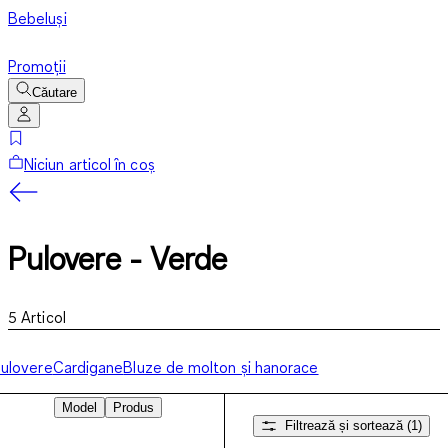
Bebeluși
Promoții
Căutare
Niciun articol în coș
Pulovere - Verde
5
Articol
ulovere
Cardigane
Bluze de molton și hanorace
Model
Produs
Filtrează și sortează
(1)