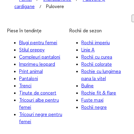
cardigane
Pulovere
Piese în tendințe
Rochii de sezon
Blugi pentru femei
Rochii imperiu
Stilul preppy
Linie A
Compleuri pantaloni
Rochii cu curea
Imprimeu leopard
Rochii colorate
Print animal
Rochie cu lungimea
Pantaloni
pana la vitel
Trenci
Buline
Ținute de concert
Rochie fit & flare
Tricouri albe pentru
Fuste maxi
femei
Rochii negre
Tricouri negre pentru
femei