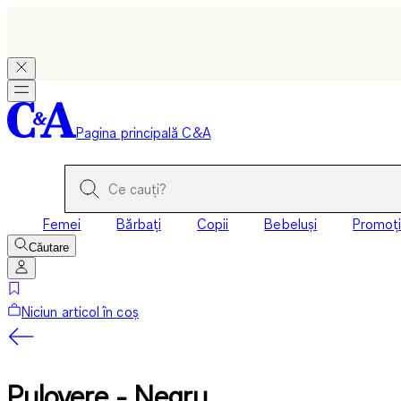
Pagina principală C&A
Femei
Bărbați
Copii
Bebeluși
Promoți
Căutare
Niciun articol în coș
Pulovere - Negru