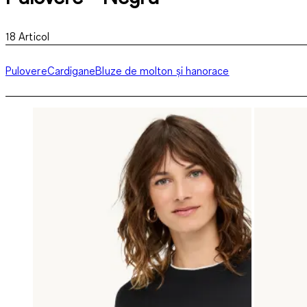
18
Articol
Pulovere
Cardigane
Bluze de molton și hanorace