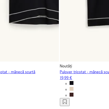
Noutăți
cotat - mânecă scurtă
Pulover tricotat - mânecă scu
19,99 €