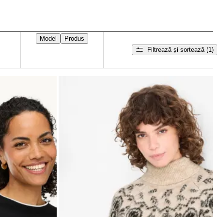
Model
Produs
Filtrează și sortează
(1)
Glisați spre dreapta