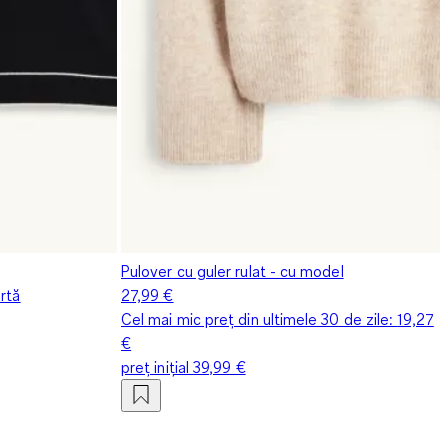
Pulover cu guler rulat - cu model
rtă
27,99 €
Cel mai mic preț din ultimele 30 de zile:
19,27
€
preț inițial
39,99 €