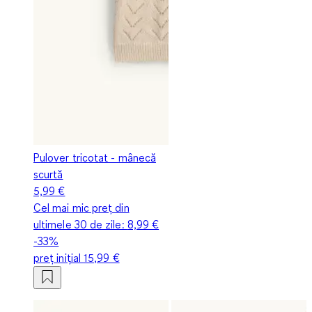
Pulover tricotat - mânecă
scurtă
5,99 €
Cel mai mic preț din
ultimele 30 de zile:
8,99 €
-33%
preț inițial
15,99 €