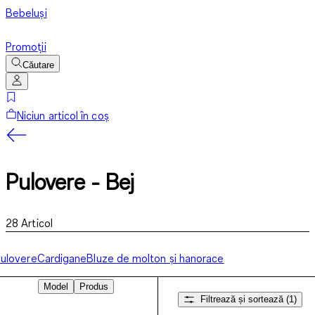
Bebeluși
Promoții
Căutare
Niciun articol în coș
Pulovere - Bej
28
Articol
ulovere
Cardigane
Bluze de molton și hanorace
Model
Produs
Filtrează și sortează
(1)