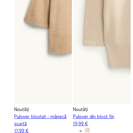
Noutăți
Noutăți
Pulover tricotat - mânecă
Pulover din tricot fin
scurtă
19,99 €
17,99 €