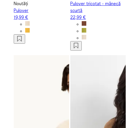
Noutăți
Pulover tricotat - mânecă
Pulover
scurtă
19,99 €
22,99 €