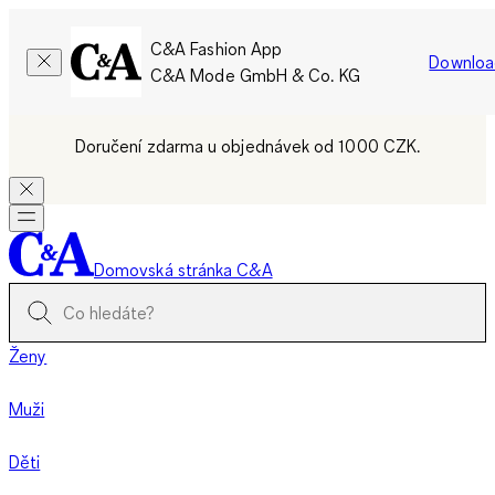
C&A Fashion App
Downloa
C&A Mode GmbH & Co. KG
Doručení zdarma u objednávek od 1000 CZK.
Domovská stránka C&A
Ženy
Muži
Děti