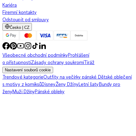
Kariéra
Firemní kontakty
Odstoupit od smlouvy
Česko | CZ
Všeobecné obchodní podmínky
Prohlášení
o přístupnosti
Zásady ochrany soukromí
Tiráž
Nastavení souborů cookie
Trendové kategorie
Outfity na večírky pánské
Dětské oblečení
s motivy z komiksů
Disney
Ženy Džíny
Letní šaty
Bundy pro
ženy
Muži Džíny
Pánské obleky