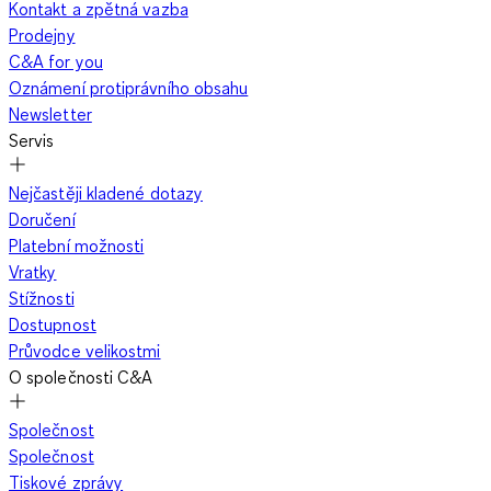
Kontakt a zpětná vazba
Prodejny
C&A for you
Oznámení protiprávního obsahu
Newsletter
Servis
Nejčastěji kladené dotazy
Doručení
Platební možnosti
Vratky
Stížnosti
Dostupnost
Průvodce velikostmi
O společnosti C&A
Společnost
Společnost
Tiskové zprávy