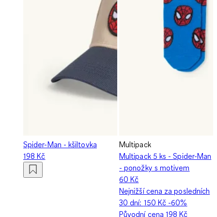
Spider-Man - kšiltovka
Multipack
198 Kč
Multipack 5 ks - Spider-Man
- ponožky s motivem
60 Kč
Nejnižší cena za posledních
30 dní:
150 Kč
-60%
Původní cena
198 Kč