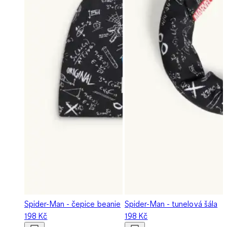
Spider-Man - čepice beanie
Spider-Man - tunelová šála
198 Kč
198 Kč