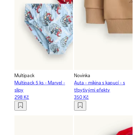
Multipack
Novinka
Multipack 5 ks - Marvel -
Auta - mikina s kapucí - s
slipy
třpytivými efekty
298 Kč
350 Kč