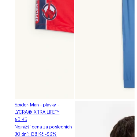
Spider-Man - plavky -
LYCRA® XTRA LIFE™
60 Kč
Nejnižší cena za posledních
30 dní:
138 Kč
-56%