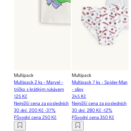
Multipack
Multipack
Multipack 2 ks - Marvel -
Multipack 7 ks - Spider-Man
tričko s krátkým rukávem
- slipy
125 Kč
245 Kč
Nejnižší cena za posledních
Nejnižší cena za posledních
30 dní:
200 Kč
-37%
30 dní:
280 Kč
-12%
Původní cena
250 Kč
Původní cena
350 Kč