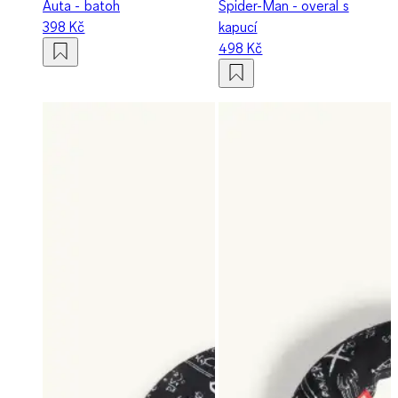
Auta - batoh
Spider-Man - overal s
398 Kč
kapucí
498 Kč