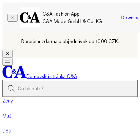
C&A Fashion App
Downloa
C&A Mode GmbH & Co. KG
Doručení zdarma u objednávek od 1000 CZK.
Domovská stránka C&A
Ženy
Muži
Děti