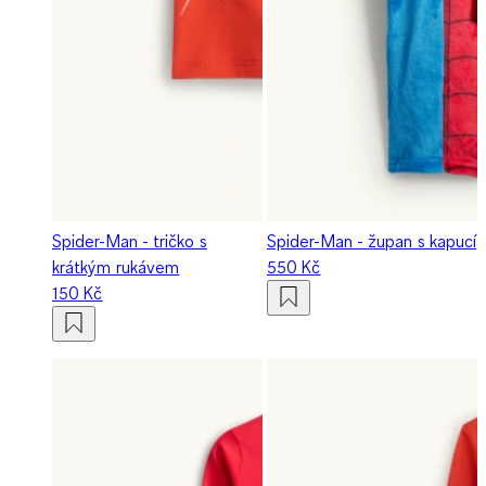
Spider-Man - tričko s
Spider-Man - župan s kapucí
krátkým rukávem
550 Kč
150 Kč