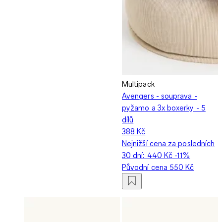
Multipack
Avengers - souprava -
pyžamo a 3x boxerky - 5
dílů
388 Kč
Nejnižší cena za posledních
30 dní:
440 Kč
-11%
Původní cena
550 Kč