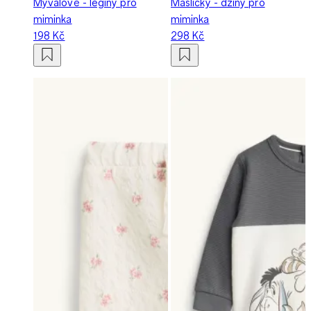
Mývalové - legíny pro
Mašličky - džíny pro
miminka
miminka
198 Kč
298 Kč