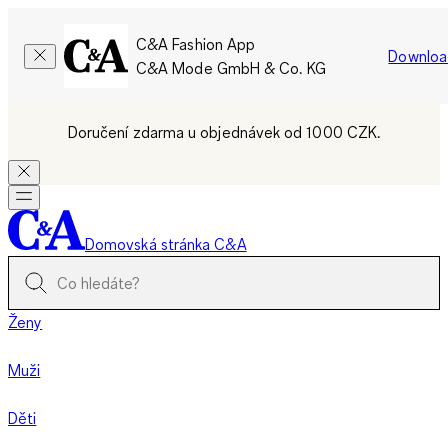
C&A Fashion App
Downloa
C&A Mode GmbH & Co. KG
Doručení zdarma u objednávek od 1000 CZK.
Domovská stránka C&A
Ženy
Muži
Děti