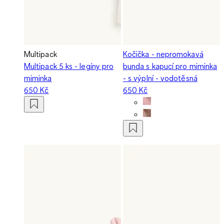
Multipack
Kočička - nepromokavá
Multipack 5 ks - legíny pro
bunda s kapucí pro miminka
miminka
- s výplní - vodotěsná
650 Kč
650 Kč