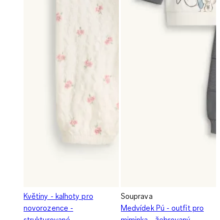
Květiny - kalhoty pro
Souprava
novorozence -
Medvídek Pú - outfit pro
strukturované
miminka - žebrovaný -