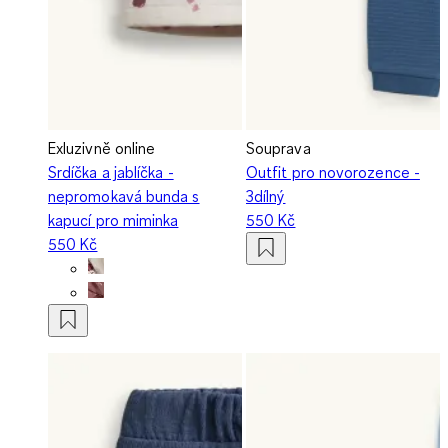
Exluzivně online
Souprava
Srdíčka a jablíčka -
Outfit pro novorozence -
nepromokavá bunda s
3dílný
kapucí pro miminka
550 Kč
550 Kč