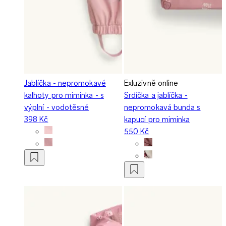
Jablíčka - nepromokavé
Exluzivně online
kalhoty pro miminka - s
Srdíčka a jablíčka -
výplní - vodotěsné
nepromokavá bunda s
398 Kč
kapucí pro miminka
550 Kč