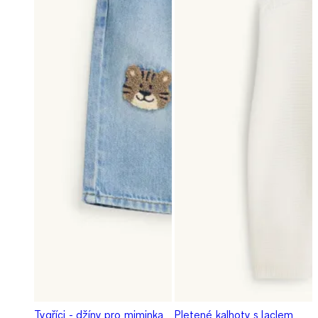
Tygříci - džíny pro miminka
Pletené kalhoty s laclem