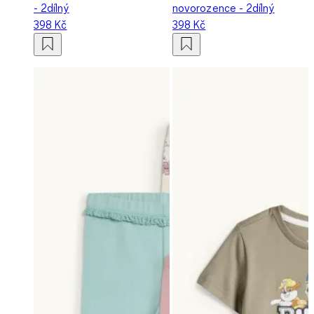
- 2dílný
novorozence - 2dílný
398 Kč
398 Kč