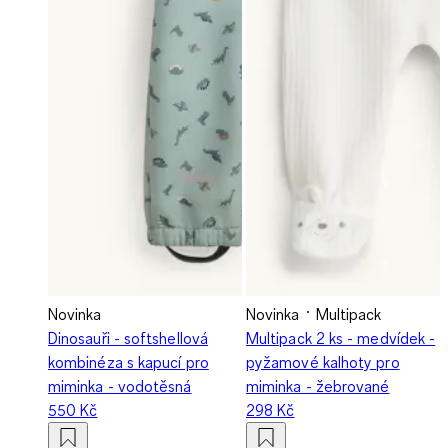
Novinka
Novinka
Multipack
Dinosauři - softshellová
Multipack 2 ks - medvídek -
kombinéza s kapucí pro
pyžamové kalhoty pro
miminka - vodotěsná
miminka - žebrované
550 Kč
298 Kč