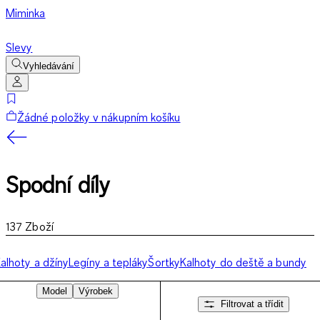
Miminka
Slevy
Vyhledávání
Žádné položky v nákupním košíku
Spodní díly
137
Zboží
alhoty a džíny
Legíny a tepláky
Šortky
Kalhoty do deště a bundy
Model
Výrobek
Filtrovat a třídit