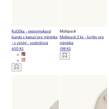
Kočička - nepromokavá
Multipack
bunda s kapucí pro miminka
Multipack 2 ks - šortky pro
- s výplní - vodotěsná
miminka
650 Kč
198 Kč