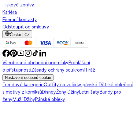
Tiskové zprávy
Kariéra
Firemní kontakty
Odstoupit od smlouvy
Česko | CZ
Všeobecné obchodní podmínky
Prohlášení
o přístupnosti
Zásady ochrany soukromí
Tiráž
Nastavení souborů cookie
Trendové kategorie
Outfity na večírky pánské
Dětské oblečení
s motivy z komiksů
Disney
Ženy Džíny
Letní šaty
Bundy pro
ženy
Muži Džíny
Pánské obleky