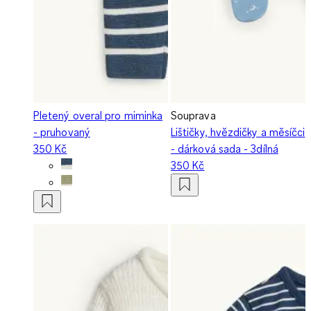
Pletený overal pro miminka
Souprava
- pruhovaný
Lištičky, hvězdičky a měsíčci
350 Kč
- dárková sada - 3dílná
350 Kč