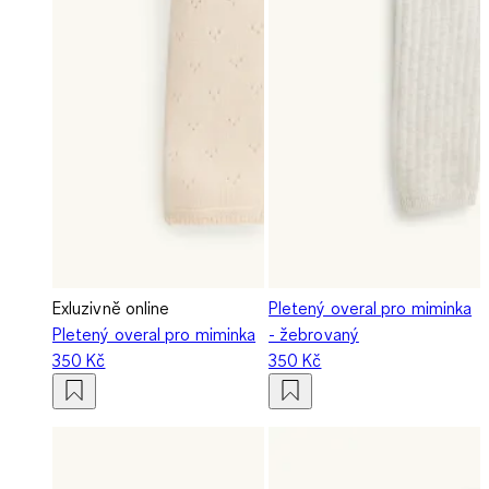
Exluzivně online
Pletený overal pro miminka
Pletený overal pro miminka
- žebrovaný
350 Kč
350 Kč