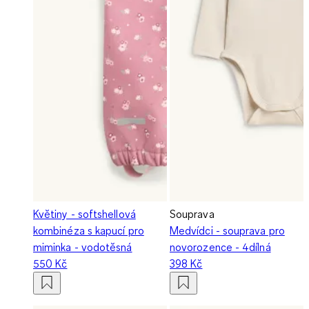
Květiny - softshellová
Souprava
kombinéza s kapucí pro
Medvídci - souprava pro
miminka - vodotěsná
novorozence - 4dílná
550 Kč
398 Kč