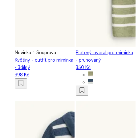
Novinka
Souprava
Pletený overal pro miminka
Květiny - outfit pro miminka
- pruhovaný
- 3dílný
350 Kč
398 Kč