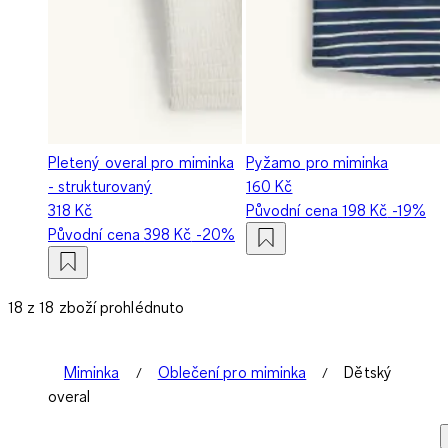
Pletený overal pro miminka
Pyžamo pro miminka
- strukturovaný
160 Kč
318 Kč
Původní cena
198 Kč
-19%
Původní cena
398 Kč
-20%
18 z 18 zboží prohlédnuto
Miminka
Oblečení pro miminka
Dětský
overal