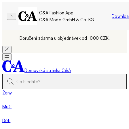
C&A Fashion App
Downloa
C&A Mode GmbH & Co. KG
Doručení zdarma u objednávek od 1000 CZK.
Domovská stránka C&A
Ženy
Muži
Děti