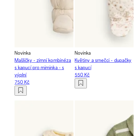
Novinka
Novinka
Mašličky - zimní kombinéza
Květiny a srnečci - dupačky
s kapucí pro miminka - s
s kapucí
výplní
550 Kč
750 Kč