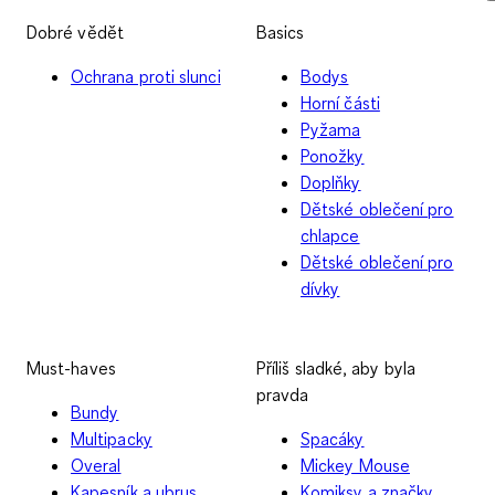
Dobré vědět
Basics
Ochrana proti slunci
Bodys
Horní části
Pyžama
Ponožky
Doplňky
Dětské oblečení pro
chlapce
Dětské oblečení pro
dívky
Must-haves
Příliš sladké, aby byla
pravda
Bundy
Multipacky
Spacáky
Overal
Mickey Mouse
Kapesník a ubrus
Komiksy a značky