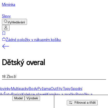
Miminka
Slevy
Vyhledávání
Žádné položky v nákupním košíku
Dětský overal
18
Zboží
ovinky
Multipacky
Body
Pyžama
Outfity
Topy
Spodní
íly
Šaty
Basics
Kolekce plavek
Komiksy a značky
Ponožky a
Model
Výrobek
punčocháče
Spacáky
Bundy
Dětský overal
Slavnostní oblečení pro
Filtrovat a třídit
iminka