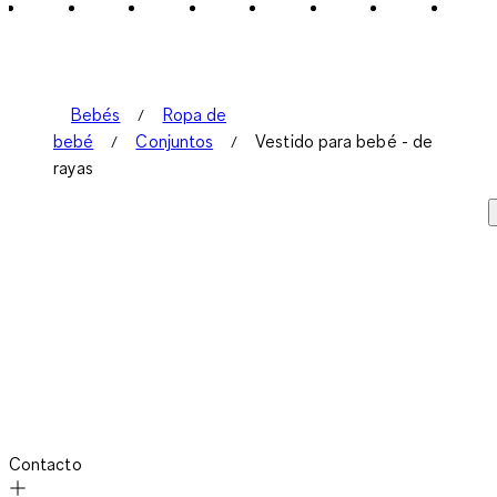
2
Reseñas.
Bebés
Ropa de
bebé
Conjuntos
Vestido para bebé - de
rayas
Contacto