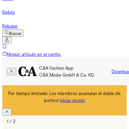
Bebés
Rebajas
Buscar
Ningún artículo en el carrito
C&A Fashion App
Downloa
C&A Mode GmbH & Co. KG
Por tiempo limitado: Los miembros acumulan el doble de
puntos!
Iniciar sesión
1 / 2