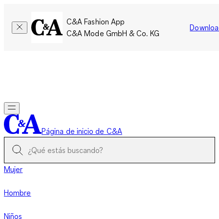
C&A Fashion App
Downloa
C&A Mode GmbH & Co. KG
Por tiempo limitado: Los miembros acumulan el doble de
puntos!
Iniciar sesión
Página de inicio de C&A
Mujer
Hombre
Niños