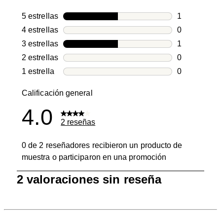
5 estrellas
estrellas
1
1 reseña con
4 estrellas
estrellas
0
0 reseñas co
3 estrellas
estrellas
1
1 reseña con
2 estrellas
estrellas
0
0 reseñas co
1 estrella
estrellas
0
0 reseñas co
Calificación general
4.0
2 reseñas
0 de 2 reseñadores recibieron un producto de
muestra o participaron en una promoción
1
2 valoraciones sin reseña
a
0
de