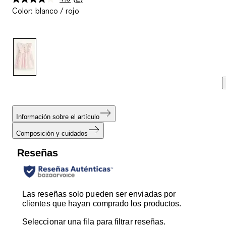
Lea
Color
:
blanco / rojo
2
reseñas.
Enlace
en
la
misma
página.
Información sobre el artículo
Composición y cuidados
Reseñas
Las reseñas solo pueden ser enviadas por
clientes que hayan comprado los productos.
Seleccionar una fila para filtrar reseñas.