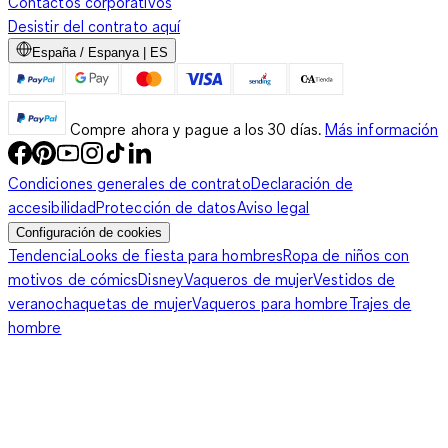
Contactos corporativos
Desistir del contrato aquí
España / Espanya | ES
Compre ahora y pague a los 30 días.
Más información
Condiciones generales de contrato
Declaración de
accesibilidad
Protección de datos
Aviso legal
Configuración de cookies
Tendencia
Looks de fiesta para hombres
Ropa de niños con
motivos de cómics
Disney
Vaqueros de mujer
Vestidos de
verano
chaquetas de mujer
Vaqueros para hombre
Trajes de
hombre