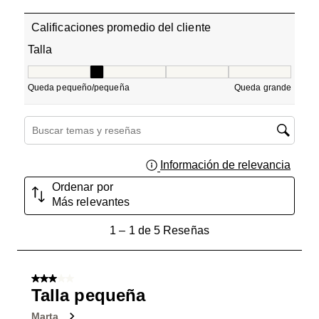
Calificaciones promedio del cliente
Talla
Talla, 2 de 5, donde 1 es igual a Queda pequeño/pequeñ
Queda pequeño/pequeña
Queda grande
Región de búsqueda de temas y reseñas
Información de relevancia
Muest
Ordenar por
Más relevantes
1
1
–
1 de 5
Reseñas
a
1
de
3 de 5 estrellas.
5
Talla pequeña
Reseñas.
Marta