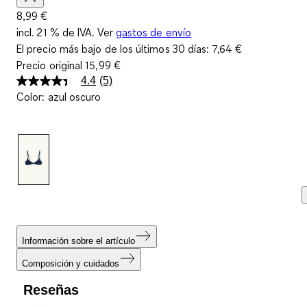
8,99 €
incl. 21 % de IVA. Ver
gastos de envío
El precio más bajo de los últimos 30 días:
7,64 €
Precio original
15,99 €
4.4
(5)
Lea
Color
:
azul oscuro
5
reseñas.
Enlace
en
la
misma
página.
Información sobre el artículo
Composición y cuidados
Reseñas