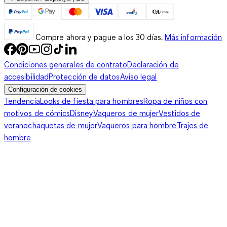
Compre ahora y pague a los 30 días.
Más información
Condiciones generales de contrato
Declaración de
accesibilidad
Protección de datos
Aviso legal
Configuración de cookies
Tendencia
Looks de fiesta para hombres
Ropa de niños con
motivos de cómics
Disney
Vaqueros de mujer
Vestidos de
verano
chaquetas de mujer
Vaqueros para hombre
Trajes de
hombre