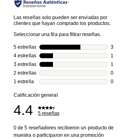
Las reseñas solo pueden ser enviadas por
clientes que hayan comprado los productos.
Seleccionar una fila para filtrar reseñas.
5 estrellas
estrellas
3
3 reseñas co
4 estrellas
estrellas
1
1 reseña con
3 estrellas
estrellas
1
1 reseña con
2 estrellas
estrellas
0
0 reseñas co
1 estrella
estrellas
0
0 reseñas co
Calificación general
4.4
5 reseñas
0 de 5 reseñadores recibieron un producto de
muestra o participaron en una promoción