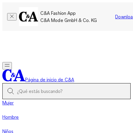
C&A Fashion App
Downloa
C&A Mode GmbH & Co. KG
Por tiempo limitado: Los miembros acumulan el doble de
puntos!
Iniciar sesión
Página de inicio de C&A
Mujer
Hombre
Niños