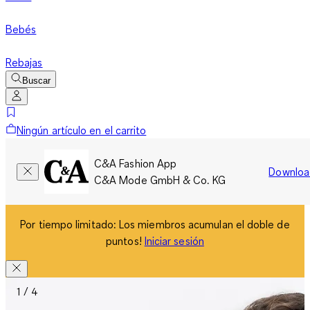
Bebés
Rebajas
Buscar
Ningún artículo en el carrito
C&A Fashion App
Downloa
C&A Mode GmbH & Co. KG
Por tiempo limitado: Los miembros acumulan el doble de
puntos!
Iniciar sesión
1 / 4