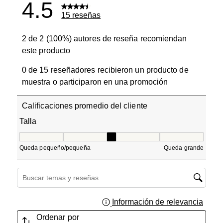
4.5
15 reseñas
2 de 2 (100%) autores de reseña recomiendan
este producto
0 de 15 reseñadores recibieron un producto de
muestra o participaron en una promoción
Calificaciones promedio del cliente
Talla
Talla, 3 de 5, donde 1 es igual a Queda pequeño/pequeñ
Queda pequeño/pequeña
Queda grande
Región de búsqueda de temas y reseñas
Información de relevancia
Muest
Ordenar por