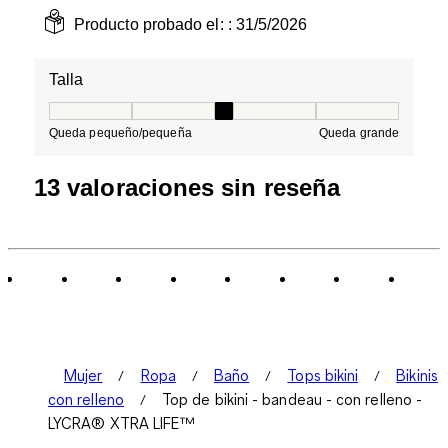
Producto probado el: :
31/5/2026
Talla
Talla, 3 de 5, donde 1 es igual a Queda pequeño/peque
Queda pequeño/pequeña
Queda grande
13 valoraciones sin reseña
Mujer
Ropa
Baño
Tops bikini
Bikinis
con relleno
Top de bikini - bandeau - con relleno -
LYCRA® XTRA LIFE™