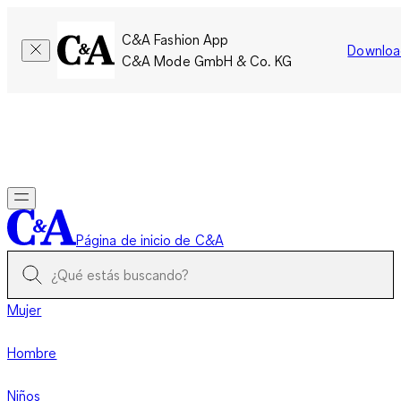
C&A Fashion App
Downloa
C&A Mode GmbH & Co. KG
Por tiempo limitado: Los miembros acumulan el doble de
puntos!
Iniciar sesión
Página de inicio de C&A
Mujer
Hombre
Niños