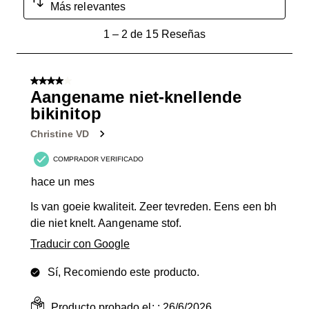
Más relevantes
1
1
–
2 de 15
Reseñas
a
2
de
4 de 5 estrellas.
15
Aangename niet-knellende
Reseñas.
bikinitop
Christine VD
COMPRADOR VERIFICADO
hace un mes
Is van goeie kwaliteit. Zeer tevreden. Eens een bh
die niet knelt. Aangename stof.
Traducir con Google
Sí, Recomiendo este producto.
Producto probado el: :
26/6/2026