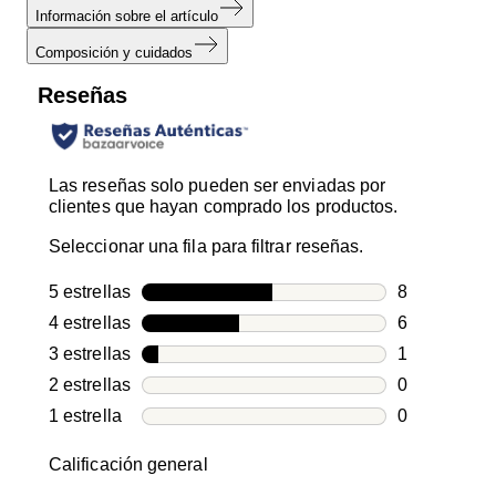
Información sobre el artículo
Composición y cuidados
Reseñas
Las reseñas solo pueden ser enviadas por
clientes que hayan comprado los productos.
Seleccionar una fila para filtrar reseñas.
5 estrellas
estrellas
8
8 reseñas co
4 estrellas
estrellas
6
6 reseñas co
3 estrellas
estrellas
1
1 reseña con
2 estrellas
estrellas
0
0 reseñas co
1 estrella
estrellas
0
0 reseñas co
Calificación general