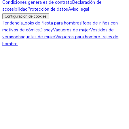
Condiciones generales de contrato
Declaración de
accesibilidad
Protección de datos
Aviso legal
Configuración de cookies
Tendencia
Looks de fiesta para hombres
Ropa de niños con
motivos de cómics
Disney
Vaqueros de mujer
Vestidos de
verano
chaquetas de mujer
Vaqueros para hombre
Trajes de
hombre