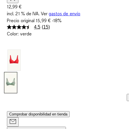
12,99 €
incl. 21 % de IVA. Ver
gastos de envío
Precio original
15,99 €
-18%
4.5
(15)
Lea
Color
:
verde
15
reseñas.
Enlace
en
la
misma
página.
Comprobar disponibilidad en tienda