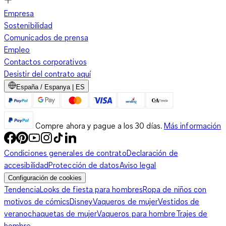
Empresa
Sostenibilidad
Comunicados de prensa
Empleo
Contactos corporativos
Desistir del contrato aquí
España / Espanya | ES
Compre ahora y pague a los 30 días.
Más información
Condiciones generales de contrato
Declaración de
accesibilidad
Protección de datos
Aviso legal
Configuración de cookies
Tendencia
Looks de fiesta para hombres
Ropa de niños con
motivos de cómics
Disney
Vaqueros de mujer
Vestidos de
verano
chaquetas de mujer
Vaqueros para hombre
Trajes de
hombre