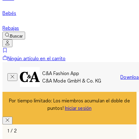
Bebés
Rebajas
Buscar
Ningún artículo en el carrito
C&A Fashion App
Downloa
C&A Mode GmbH & Co. KG
Por tiempo limitado: Los miembros acumulan el doble de
puntos!
Iniciar sesión
1 / 2