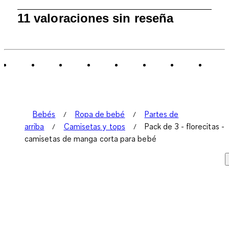
1
11 valoraciones sin reseña
a
0
de
11
Reseñas.
Bebés
Ropa de bebé
Partes de
arriba
Camisetas y tops
Pack de 3 - florecitas -
camisetas de manga corta para bebé