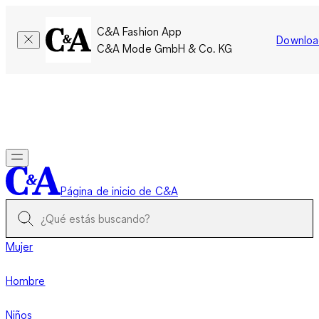
C&A Fashion App
Downloa
C&A Mode GmbH & Co. KG
Por tiempo limitado: Los miembros acumulan el doble de
puntos!
Iniciar sesión
Página de inicio de C&A
Mujer
Hombre
Niños