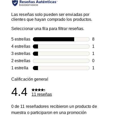
Las reseñas solo pueden ser enviadas por
clientes que hayan comprado los productos.
Seleccionar una fila para filtrar reseñas.
5 estrellas
estrellas
8
8 reseñas co
4 estrellas
estrellas
1
1 reseña con
3 estrellas
estrellas
1
1 reseña con
2 estrellas
estrellas
0
0 reseñas co
1 estrella
estrellas
1
1 reseña con
Calificación general
4.4
11 reseñas
0 de 11 reseñadores recibieron un producto de
muestra o participaron en una promoción