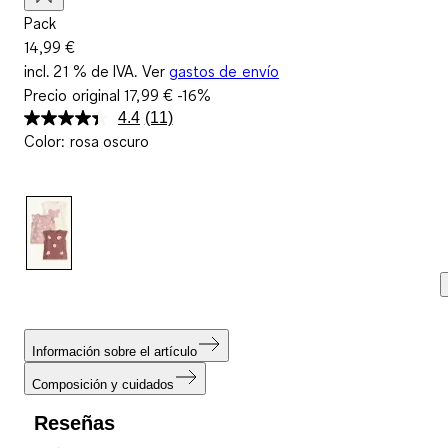
Pack
14,99 €
incl. 21 % de IVA. Ver
gastos de envío
Precio original
17,99 €
-16%
4.4
(11)
Lea
Color
:
rosa oscuro
11
reseñas.
Enlace
en
la
misma
página.
Información sobre el artículo
Composición y cuidados
Reseñas