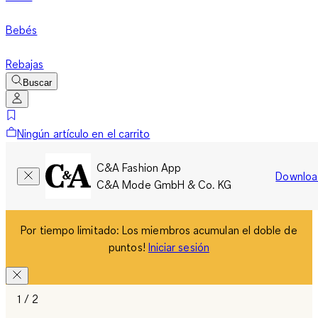
Bebés
Rebajas
Buscar
Ningún artículo en el carrito
C&A Fashion App
Downloa
C&A Mode GmbH & Co. KG
Por tiempo limitado: Los miembros acumulan el doble de
puntos!
Iniciar sesión
1 / 2