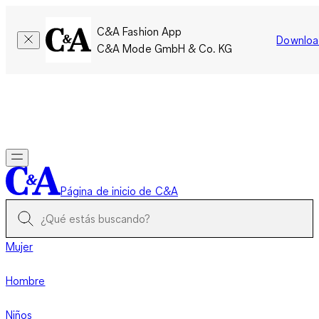
C&A Fashion App
Downloa
C&A Mode GmbH & Co. KG
Por tiempo limitado: Los miembros acumulan el doble de
puntos!
Iniciar sesión
Página de inicio de C&A
Mujer
Hombre
Niños