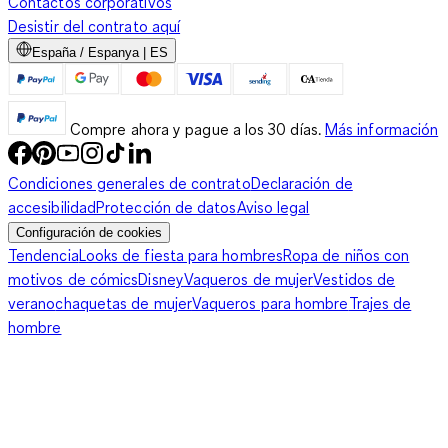
Contactos corporativos
Desistir del contrato aquí
España / Espanya | ES
Compre ahora y pague a los 30 días.
Más información
Condiciones generales de contrato
Declaración de
accesibilidad
Protección de datos
Aviso legal
Configuración de cookies
Tendencia
Looks de fiesta para hombres
Ropa de niños con
motivos de cómics
Disney
Vaqueros de mujer
Vestidos de
verano
chaquetas de mujer
Vaqueros para hombre
Trajes de
hombre