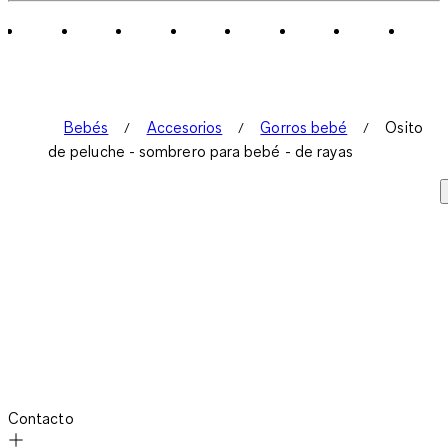
de
1
Reseña.
Bebés
Accesorios
Gorros bebé
Osito
de peluche - sombrero para bebé - de rayas
Contacto