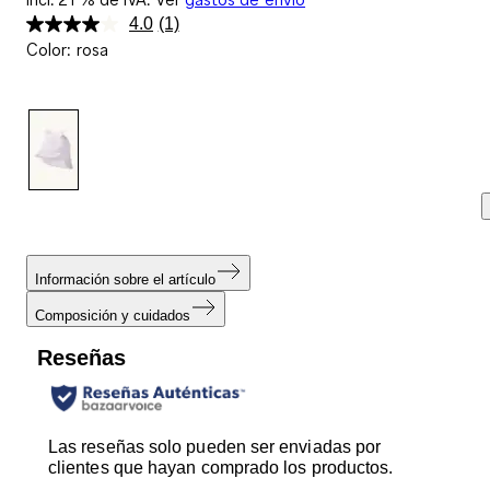
4.0
(1)
Lea
Color
:
rosa
1
reseña.
Enlace
en
la
misma
página.
Información sobre el artículo
Composición y cuidados
Reseñas
Las reseñas solo pueden ser enviadas por
clientes que hayan comprado los productos.