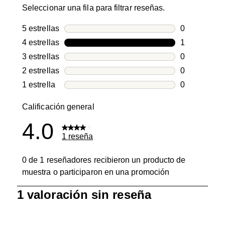
Seleccionar una fila para filtrar reseñas.
5 estrellas
estrellas
0
0 reseñas co
4 estrellas
estrellas
1
1 reseña con
3 estrellas
estrellas
0
0 reseñas co
2 estrellas
estrellas
0
0 reseñas co
1 estrella
estrellas
0
0 reseñas co
Calificación general
4.0
1 reseña
0 de 1 reseñadores recibieron un producto de
muestra o participaron en una promoción
1
1 valoración sin reseña
a
0