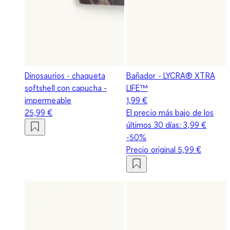
Dinosaurios - chaqueta
Bañador - LYCRA® XTRA
softshell con capucha -
LIFE™
impermeable
1,99 €
25,99 €
El precio más bajo de los
últimos 30 días:
3,99 €
-50%
Precio original
5,99 €