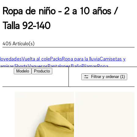
Ropa de niño - 2 a 10 años /
Talla 92-140
405
Artículo(s)
Novedades
Vuelta al cole
Packs
Ropa para la lluvia
Camisetas y
amisas
Shorts
Vaqueros
Pantalones
Baño
Pijamas
Ropa
Modelo
Producto
nterior
Calcetines
Premium
Jerséis y
Filtrar y ordenar
(1)
udaderas
Chaquetas
Trajes
Básicos
Conjuntos
Accesorios
Ropa de
deporte