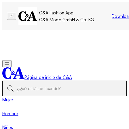
C&A Fashion App
Downloa
C&A Mode GmbH & Co. KG
Por tiempo limitado: Los miembros acumulan el doble de
puntos!
Iniciar sesión
Página de inicio de C&A
Mujer
Hombre
Niños