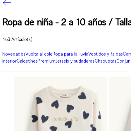
Ropa de niña - 2 a 10 años / Tall
463
Artículo(s)
Novedades
Vuelta al cole
Ropa para la lluvia
Vestidos y faldas
Cam
interior
Calcetines
Premium
Jerséis y sudaderas
Chaquetas
Conjun