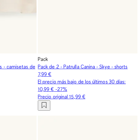
Pack
es - camisetas de
Pack de 2 - Patrulla Canina - Skye - shorts
7,99 €
El precio más bajo de los últimos 30 días:
10,99 €
-27%
Precio original
15,99 €