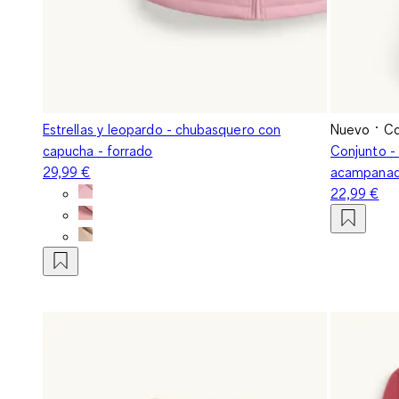
Estrellas y leopardo - chubasquero con
Nuevo
Co
capucha - forrado
Conjunto - 
29,99 €
acampanad
22,99 €