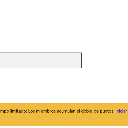
empo limitado: Los miembros acumulan el doble de puntos!
Inicia
empo limitado: Los miembros acumulan el doble de puntos!
Inicia