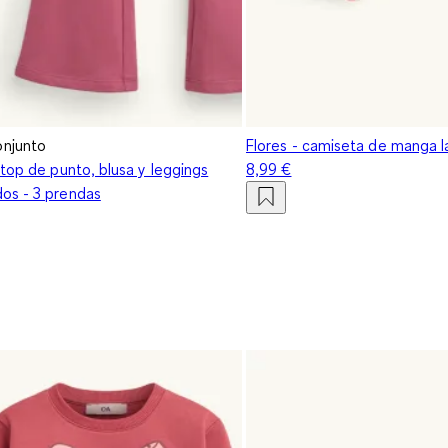
njunto
Flores - camiseta de manga l
top de punto, blusa y leggings
8,99 €
os - 3 prendas