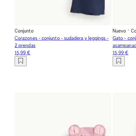
Conjunto
Nuevo
Co
Corazones - conjunto - sudadera y leggings -
Gato - con
2 prendas
acampanado
15,99 €
15,99 €