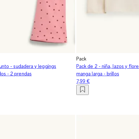
Pack
unto - sudadera y leggings
Pack de 2 - niña, lazos y flor
os - 2 prendas
manga larga - brillos
7,99 €