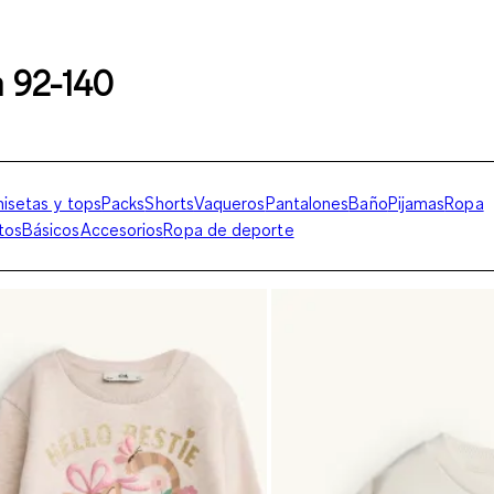
a 92-140
isetas y tops
Packs
Shorts
Vaqueros
Pantalones
Baño
Pijamas
Ropa
tos
Básicos
Accesorios
Ropa de deporte