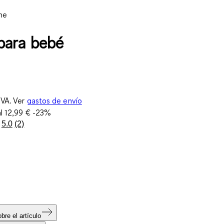
ne
para bebé
IVA. Ver
gastos de envío
al
12,99 €
-23%
5.0
(2)
Lea
2
reseñas.
Enlace
en
la
misma
página.
bre el artículo