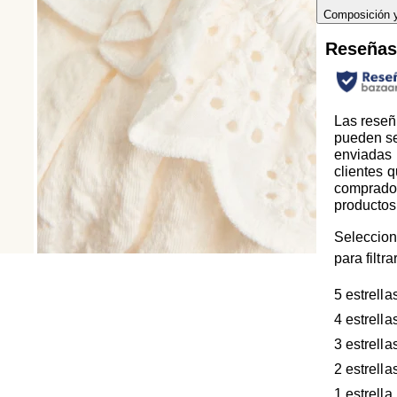
Composición 
Reseña
Las reseñ
pueden s
enviadas 
clientes 
comprado
productos
Seleccion
para filtr
5 estrella
4 estrella
3 estrella
2 estrella
1 estrella