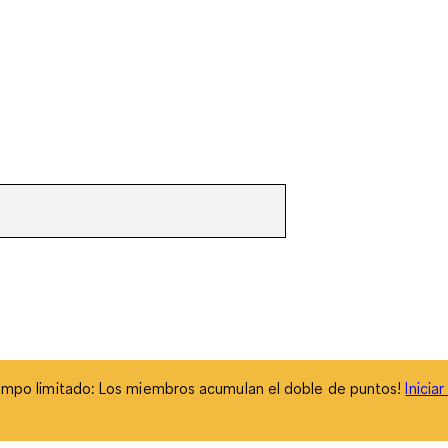
empo limitado: Los miembros acumulan el doble de puntos!
Inicia
empo limitado: Los miembros acumulan el doble de puntos!
Inicia