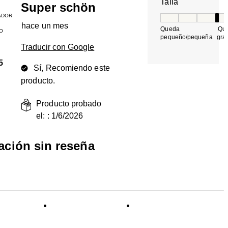
Talla
Super schön
ADOR
Talla, 4 de 5, do
hace un mes
Queda
Qu
O
pequeño/pequeña
gra
Traducir con Google
5
Sí, Recomiendo este
producto.
Producto probado
el: :
1/6/2026
ración sin reseña