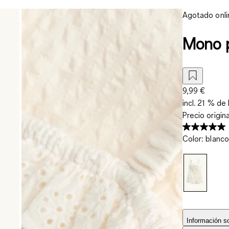
Agotado onli
Mono 
9,99 €
incl. 21 % de 
Precio origin
Color
:
blanco
Información so