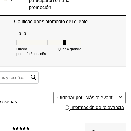
participaron en una
0 reseñas con 1 estrella.
promoción
Calificaciones promedio del cliente
Talla
Talla, 4 de 5, donde 1 es igual a Queda pequeño/pequ
Queda
Queda grande
pequeño/pequeña
búsqueda de temas y reseñas
Ordenar por
Más relevantes
Reseñas
Información de relevancia
Mue
5 de 5 estrellas.