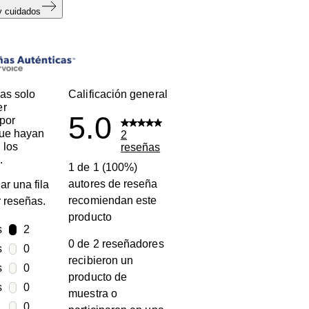
y cuidados
s
as solo
Calificación general
er
5.0
por
que hayan
2
 los
reseñas
.
1 de 1 (100%)
autores de reseña
ar una fila
recomiendan este
ar reseñas.
producto
s
estrellas
2
0 de 2 reseñadores
2 reseñas con 5 estrellas.
s
estrellas
0
recibieron un
0 reseñas con 4 estrellas.
s
estrellas
0
producto de
0 reseñas con 3 estrellas.
s
estrellas
0
muestra o
0 reseñas con 2 estrellas.
estrellas
0