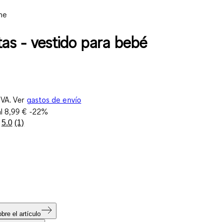
ne
tas - vestido para bebé
IVA. Ver
gastos de envío
al
8,99 €
-22%
5.0
(1)
Lea
1
reseña.
Enlace
en
la
misma
página.
bre el artículo