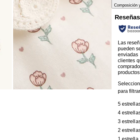
Composición 
Reseña
Las reseñ
pueden s
enviadas 
clientes 
comprado
productos
Seleccion
para filtr
5 estrella
4 estrella
3 estrella
2 estrella
1 estrella