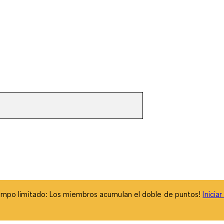
empo limitado: Los miembros acumulan el doble de puntos!
Inicia
empo limitado: Los miembros acumulan el doble de puntos!
Inicia