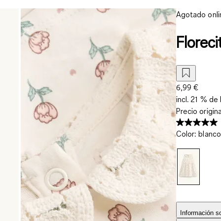
Agotado onli
Floreci
6,99 €
incl. 21 % de 
Precio origin
Color
:
blanco
Información so