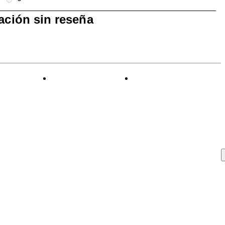
0 reseñas con 1 estrella.
ración sin reseña