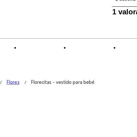
1
1 valo
a
0
de
1
Reseña.
Flores
Florecitas - vestido para bebé