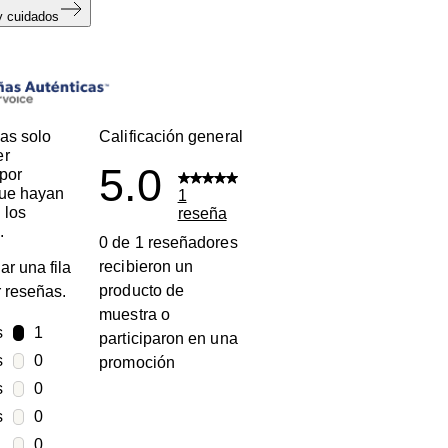
y cuidados
s
as solo
Calificación general
er
5.0
por
que hayan
1
 los
reseña
.
0 de 1 reseñadores
recibieron un
ar una fila
producto de
ar reseñas.
muestra o
s
estrellas
1
participaron en una
1 reseña con 5 estrellas.
s
estrellas
0
promoción
0 reseñas con 4 estrellas.
s
estrellas
0
0 reseñas con 3 estrellas.
s
estrellas
0
0 reseñas con 2 estrellas.
estrellas
0