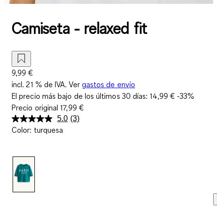
Camiseta - relaxed fit
9,99 €
incl. 21 % de IVA. Ver
gastos de envío
El precio más bajo de los últimos 30 días:
14,99 €
-33%
Precio original
17,99 €
5.0
(3)
Lea
Color
:
turquesa
3
reseñas.
Enlace
en
la
misma
página.