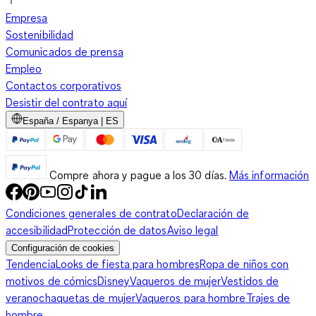
Empresa
Sostenibilidad
Comunicados de prensa
Empleo
Contactos corporativos
Desistir del contrato aquí
España / Espanya | ES
Compre ahora y pague a los 30 días.
Más información
Condiciones generales de contrato
Declaración de
accesibilidad
Protección de datos
Aviso legal
Configuración de cookies
Tendencia
Looks de fiesta para hombres
Ropa de niños con
motivos de cómics
Disney
Vaqueros de mujer
Vestidos de
verano
chaquetas de mujer
Vaqueros para hombre
Trajes de
hombre