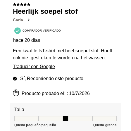
de
5 de 5 estrellas.
3
Heerlijk soepel stof
Reseñas.
Carla
COMPRADOR VERIFICADO
hace 20 días
Een kwaliteitsT-shirt met heel soepel stof. Hoeft
ook niet gestreken te worden na het wassen.
Traducir con Google
Sí, Recomiendo este producto.
Producto probado el: :
10/7/2026
Talla
Talla, 3 de 5, donde 1 es igual a Queda pequeño/peque
Queda pequeño/pequeña
Queda grande