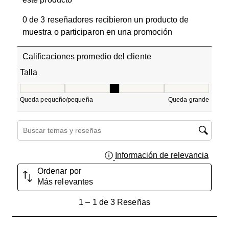
0 de 3 reseñadores recibieron un producto de
muestra o participaron en una promoción
Calificaciones promedio del cliente
Talla
Talla, 3 de 5, donde 1 es igual a Queda pequeño/pequeñ
Queda pequeño/pequeña
Queda grande
Región de búsqueda de temas y reseñas
Información de relevancia
Muest
Ordenar por
Más relevantes
1
1
–
1 de 3
Reseñas
a
1