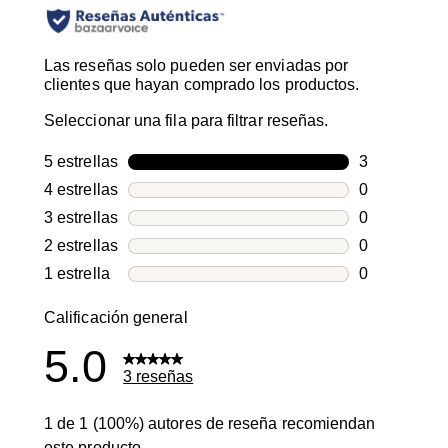
Las reseñas solo pueden ser enviadas por
clientes que hayan comprado los productos.
Seleccionar una fila para filtrar reseñas.
5 estrellas
estrellas
3
3 reseñas co
4 estrellas
estrellas
0
0 reseñas co
3 estrellas
estrellas
0
0 reseñas co
2 estrellas
estrellas
0
0 reseñas co
1 estrella
estrellas
0
0 reseñas co
Calificación general
5.0
3 reseñas
1 de 1 (100%) autores de reseña recomiendan
este producto