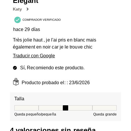
Élégant
Reseñas.
Katy
COMPRADOR VERIFICADO
hace 29 días
Très jolie haut , je l'ai pris en blanc mais
également en noir car je le trouve chic
Traducir con Google
Sí, Recomiendo este producto.
Producto probado el: :
23/6/2026
Talla
Talla, 3 de 5, donde 1 es igual a Queda pequeño/peque
Queda pequeño/pequeña
Queda grande
4 valoraciones sin reseña