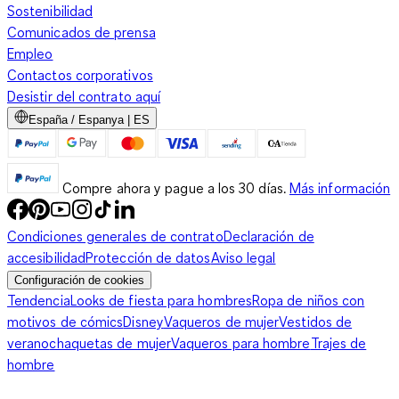
Sostenibilidad
Comunicados de prensa
Empleo
Contactos corporativos
Desistir del contrato aquí
España / Espanya | ES
Compre ahora y pague a los 30 días.
Más información
Condiciones generales de contrato
Declaración de
accesibilidad
Protección de datos
Aviso legal
Configuración de cookies
Tendencia
Looks de fiesta para hombres
Ropa de niños con
motivos de cómics
Disney
Vaqueros de mujer
Vestidos de
verano
chaquetas de mujer
Vaqueros para hombre
Trajes de
hombre