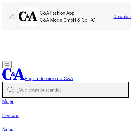
C&A Fashion App
Downloa
C&A Mode GmbH & Co. KG
Por tiempo limitado: Los miembros acumulan el doble de
puntos!
Iniciar sesión
Página de inicio de C&A
Mujer
Hombre
Niños