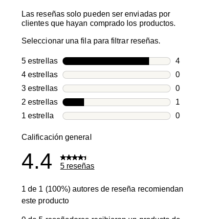
Las reseñas solo pueden ser enviadas por
clientes que hayan comprado los productos.
Seleccionar una fila para filtrar reseñas.
5 estrellas
estrellas
4
4 reseñas co
4 estrellas
estrellas
0
0 reseñas co
3 estrellas
estrellas
0
0 reseñas co
2 estrellas
estrellas
1
1 reseña con
1 estrella
estrellas
0
0 reseñas co
Calificación general
4.4
5 reseñas
1 de 1 (100%) autores de reseña recomiendan
este producto