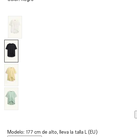
reseñas.
Enlace
en
la
misma
página.
Modelo: 177 cm de alto, lleva la talla L (EU)