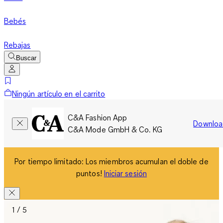
Bebés
Rebajas
Buscar
Ningún artículo en el carrito
C&A Fashion App
Downloa
C&A Mode GmbH & Co. KG
Por tiempo limitado: Los miembros acumulan el doble de
puntos!
Iniciar sesión
1 / 5