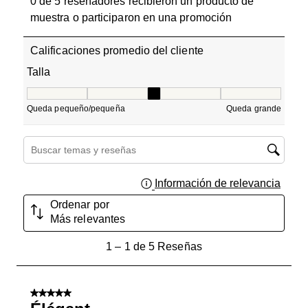
0 de 5 reseñadores recibieron un producto de
muestra o participaron en una promoción
Calificaciones promedio del cliente
Talla
Talla, 3 de 5, donde 1 es igual a Queda pequeño/pequeñ
Queda pequeño/pequeña
Queda grande
Región de búsqueda de temas y reseñas
Información de relevancia
Muest
Ordenar por
Más relevantes
1
1
–
1 de 5
Reseñas
a
1
de
5 de 5 estrellas.
5