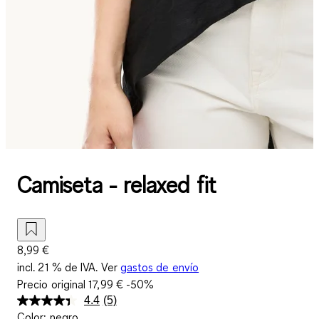
Camiseta - relaxed fit
8,99 €
incl. 21 % de IVA. Ver
gastos de envío
Precio original
17,99 €
-50%
4.4
(5)
Lea
Color
:
negro
5