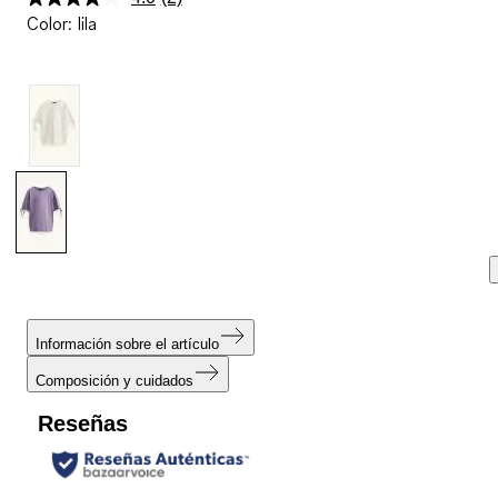
Lea
Color
:
lila
2
reseñas.
Enlace
en
la
misma
página.
Información sobre el artículo
Composición y cuidados
Reseñas