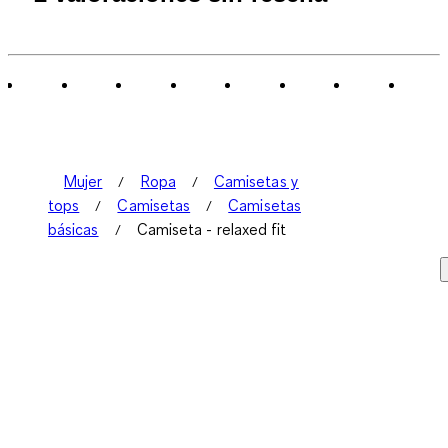
a
0
de
2
Reseñas.
Mujer
Ropa
Camisetas y
tops
Camisetas
Camisetas
básicas
Camiseta - relaxed fit