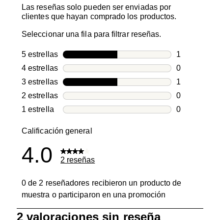
Las reseñas solo pueden ser enviadas por
clientes que hayan comprado los productos.
Seleccionar una fila para filtrar reseñas.
5 estrellas
estrellas
1
1 reseña con
4 estrellas
estrellas
0
0 reseñas co
3 estrellas
estrellas
1
1 reseña con
2 estrellas
estrellas
0
0 reseñas co
1 estrella
estrellas
0
0 reseñas co
Calificación general
4.0
2 reseñas
0 de 2 reseñadores recibieron un producto de
muestra o participaron en una promoción
1
2 valoraciones sin reseña