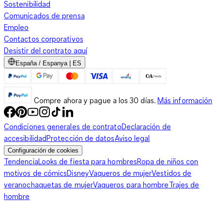
Sostenibilidad
Comunicados de prensa
Empleo
Contactos corporativos
Desistir del contrato aquí
España / Espanya | ES
Compre ahora y pague a los 30 días.
Más información
Condiciones generales de contrato
Declaración de
accesibilidad
Protección de datos
Aviso legal
Configuración de cookies
Tendencia
Looks de fiesta para hombres
Ropa de niños con
motivos de cómics
Disney
Vaqueros de mujer
Vestidos de
verano
chaquetas de mujer
Vaqueros para hombre
Trajes de
hombre