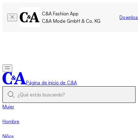
C&A Fashion App
Downloa
C&A Mode GmbH & Co. KG
Por tiempo limitado: Los miembros acumulan el doble de
puntos!
Iniciar sesión
Página de inicio de C&A
Mujer
Hombre
Niños