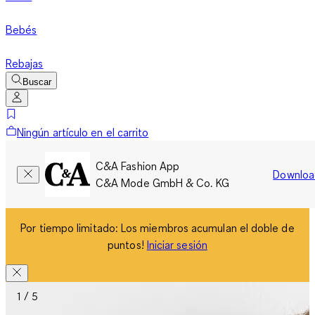
Bebés
Rebajas
Buscar
Ningún artículo en el carrito
C&A Fashion App
Downloa
C&A Mode GmbH & Co. KG
Por tiempo limitado: Los miembros acumulan el doble de
puntos!
Iniciar sesión
1 / 5