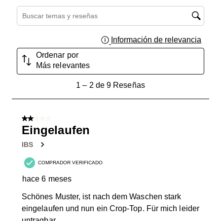
Región de búsqueda de temas y reseñas
Información de relevancia
Muest
Ordenar por
Más relevantes
1
1
–
2 de 9
Reseñas
a
2
de
2 de 5 estrellas.
9
Eingelaufen
Reseñas.
IBS
COMPRADOR VERIFICADO
hace 6 meses
Schönes Muster, ist nach dem Waschen stark
eingelaufen und nun ein Crop-Top. Für mich leider
untragbar.