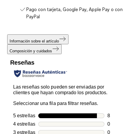
Pago con tarjeta, Google Pay, Apple Pay o con
PayPal
Información sobre el artículo
Composición y cuidados
Reseñas
Las reseñas solo pueden ser enviadas por
clientes que hayan comprado los productos.
Seleccionar una fila para filtrar reseñas.
5 estrellas
estrellas
8
8 reseñas co
4 estrellas
estrellas
0
0 reseñas co
3 estrellas
estrellas
0