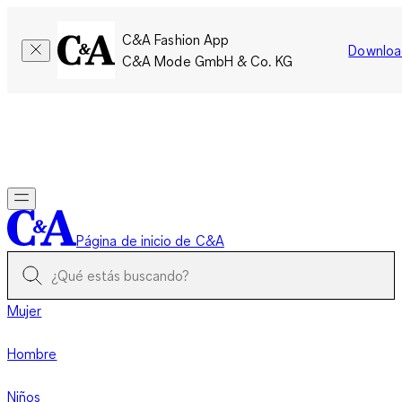
C&A Fashion App
Downloa
C&A Mode GmbH & Co. KG
Por tiempo limitado: Los miembros acumulan el doble de
puntos!
Iniciar sesión
Página de inicio de C&A
Mujer
Hombre
Niños