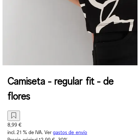
Camiseta - regular fit - de
flores
8,99 €
incl. 21 % de IVA. Ver
gastos de envío
Precio original
12,99 €
-30%