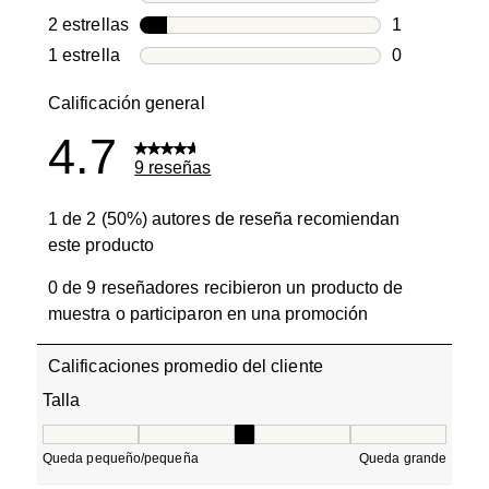
0 reseñas co
2 estrellas
estrellas
1
1 reseña con
1 estrella
estrellas
0
0 reseñas co
Calificación general
4.7
9 reseñas
1 de 2 (50%) autores de reseña recomiendan
este producto
0 de 9 reseñadores recibieron un producto de
muestra o participaron en una promoción
Calificaciones promedio del cliente
Talla
Talla, 3 de 5, donde 1 es igual a Queda pequeño/pequeñ
Queda pequeño/pequeña
Queda grande