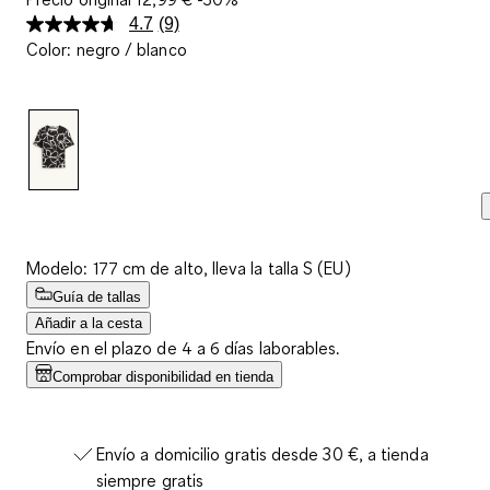
4.7
(9)
Lea
Color
:
negro / blanco
9
reseñas.
Enlace
en
la
misma
página.
Modelo: 177 cm de alto, lleva la talla S (EU)
Guía de tallas
Añadir a la cesta
Envío en el plazo de 4 a 6 días laborables.
Comprobar disponibilidad en tienda
Envío a domicilio gratis desde 30 €, a tienda
siempre gratis