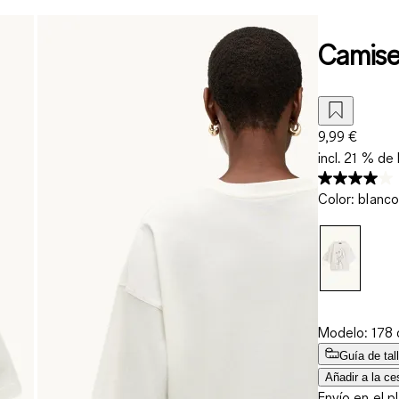
Camiset
9,99 €
incl. 21 % de 
Color
:
blanco
Modelo: 178 c
Guía de tal
Añadir a la ce
Envío en el p