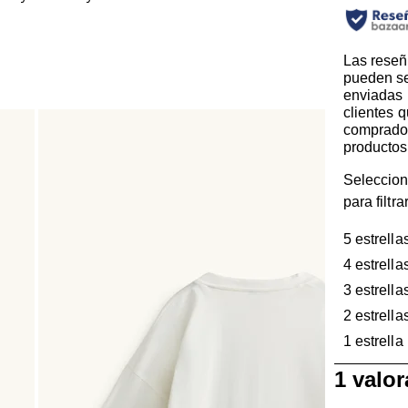
Las reseñ
pueden s
enviadas 
clientes 
comprado
productos
Seleccion
para filtr
5 estrella
4 estrella
3 estrella
2 estrella
1 estrella
1
1 valo
a