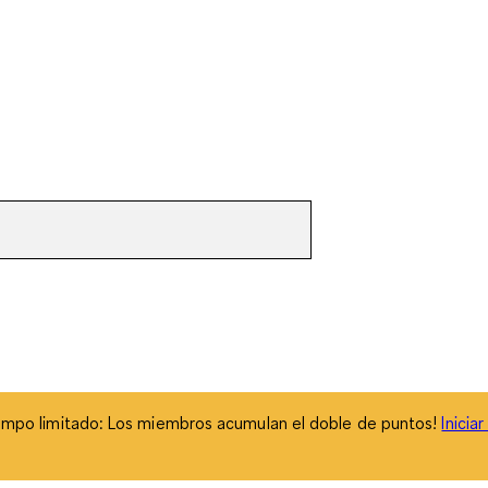
empo limitado: Los miembros acumulan el doble de puntos!
Inicia
empo limitado: Los miembros acumulan el doble de puntos!
Inicia