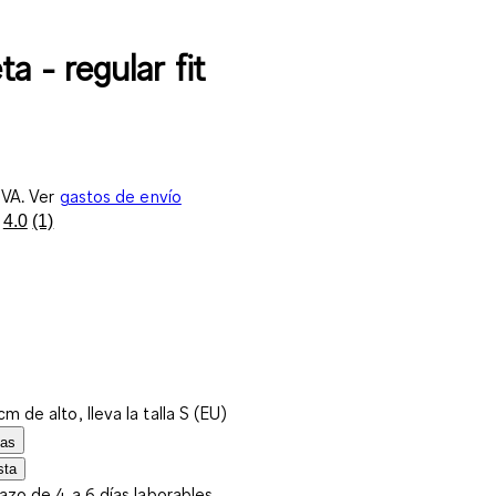
a - regular fit
IVA. Ver
gastos de envío
4.0
(1)
Lea
1
reseña.
Enlace
en
la
misma
página.
m de alto, lleva la talla S (EU)
las
sta
lazo de 4 a 6 días laborables.