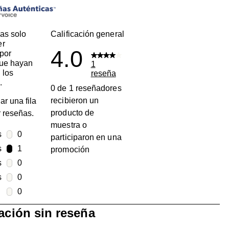
as solo
Calificación general
er
4.0
por
que hayan
1
 los
reseña
.
0 de 1 reseñadores
recibieron un
ar una fila
producto de
ar reseñas.
muestra o
s
estrellas
0
participaron en una
0 reseñas con 5 estrellas.
s
estrellas
1
promoción
1 reseña con 4 estrellas.
s
estrellas
0
0 reseñas con 3 estrellas.
s
estrellas
0
0 reseñas con 2 estrellas.
estrellas
0
0 reseñas con 1 estrella.
ración sin reseña