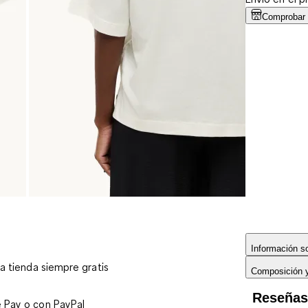
Comprobar d
Información so
 a tienda siempre gratis
Composición 
Reseña
e Pay o con PayPal