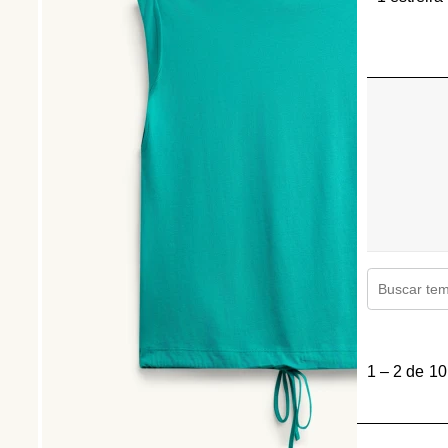
Región de 
1
a
1
–
2 de 10
2
de
10