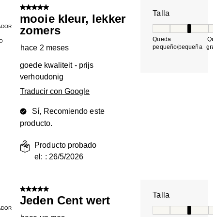
5 de 5 estrellas.
Talla
mooie kleur, lekker
ADOR
zomers
Talla, 3 de 5, do
Queda
Qu
O
hace 2 meses
pequeño/pequeña
gra
goede kwaliteit - prijs
verhoudonig
Traducir con Google
Sí, Recomiendo este
producto.
Producto probado
el: :
26/5/2026
5 de 5 estrellas.
Talla
Jeden Cent wert
ADOR
Talla, 3 de 5, do