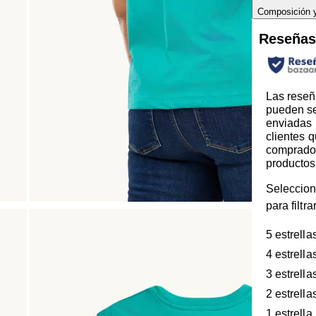
Composición 
Reseña
Las reseñ
pueden s
enviadas 
clientes 
comprado
productos
Seleccion
para filtr
5 estrella
4 estrella
3 estrella
2 estrella
1 estrella