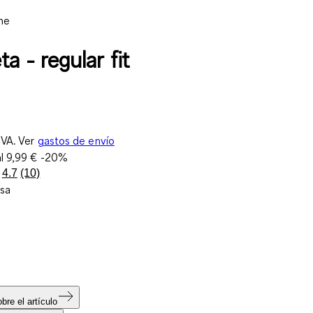
ne
a - regular fit
IVA. Ver
gastos de envío
al
9,99 €
-20%
4.7
(10)
Lea
sa
10
reseñas.
Enlace
en
la
misma
página.
bre el artículo