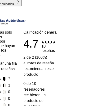
y cuidados
s
as solo
Calificación general
er
4.7
por
que hayan
10
 los
reseñas
.
2 de 2 (100%)
autores de reseña
ar una fila
recomiendan este
ar reseñas.
producto
s
estrellas
7
0 de 10
7 reseñas con 5 estrellas.
s
estrellas
3
reseñadores
3 reseñas con 4 estrellas.
s
estrellas
0
recibieron un
0 reseñas con 3 estrellas.
s
estrellas
0
producto de
0 reseñas con 2 estrellas.
estrellas
0