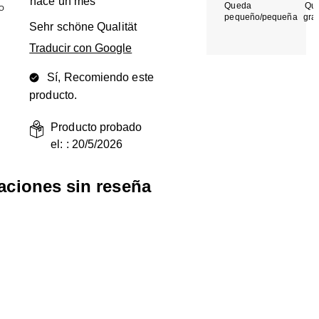
hace un mes
Queda
Qu
O
pequeño/pequeña
gra
Sehr schöne Qualität
Traducir con Google
Sí, Recomiendo este
producto.
Producto probado
el: :
20/5/2026
raciones sin reseña