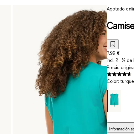
Agotado onli
Camiset
7,99 €
incl. 21 % de 
Precio origin
Color
:
turque
Información so