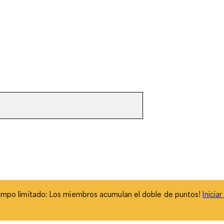
empo limitado: Los miembros acumulan el doble de puntos!
Inicia
empo limitado: Los miembros acumulan el doble de puntos!
Inicia