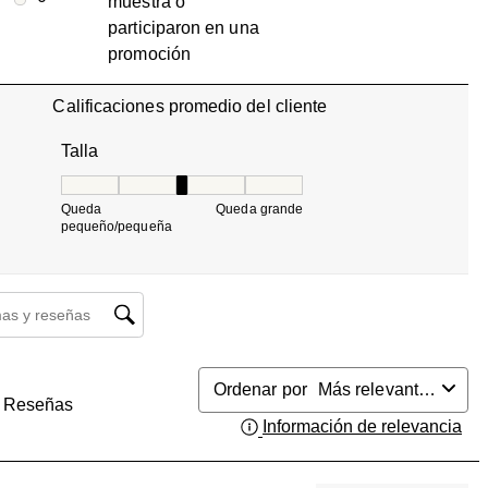
muestra o
0 reseñas con 1 estrella.
participaron en una
promoción
Calificaciones promedio del cliente
Talla
Talla, 3 de 5, donde 1 es igual a Queda pequeño/pequ
Queda
Queda grande
pequeño/pequeña
búsqueda de temas y reseñas
Ordenar por
Más relevantes
Reseñas
Información de relevancia
Mue