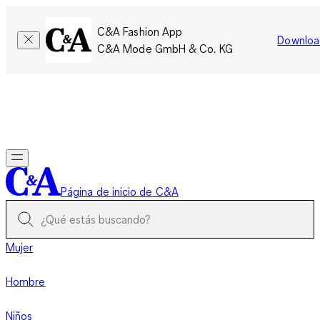
C&A Fashion App
Downloa
C&A Mode GmbH & Co. KG
Por tiempo limitado: Los miembros acumulan el doble de
puntos!
Iniciar sesión
Página de inicio de C&A
Mujer
Hombre
Niños