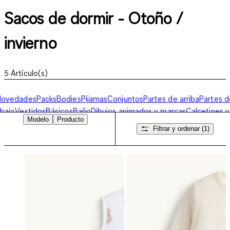
Sacos de dormir - Otoño /
invierno
5
Artículo(s)
Novedades
Packs
Bodies
Pijamas
Conjuntos
Partes de arriba
Partes d
bajo
Vestidos
Básicos
Baño
Dibujos animados y marcas
Calcetines y
Modelo
Producto
eotardos
Sacos de dormir
Chaquetas
Mono para bebés
Ropa de
Filtrar y ordenar
(1)
estir