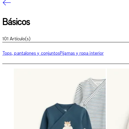
Básicos
101
Artículo(s)
Tops, pantalones y conjuntos
Pijamas y ropa interior