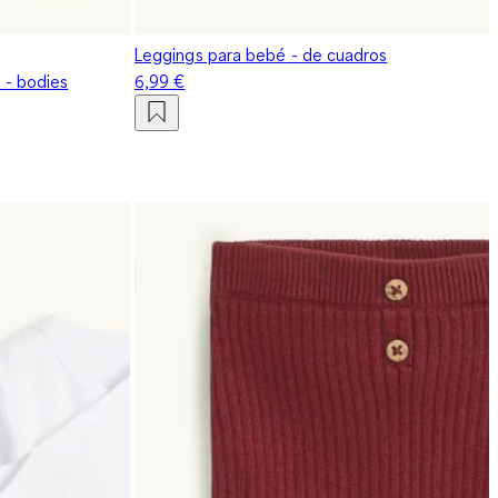
Leggings para bebé - de cuadros
s - bodies
6,99 €