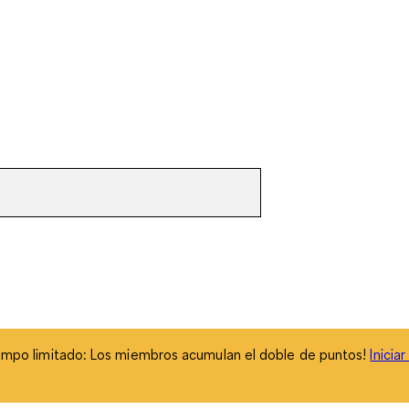
empo limitado: Los miembros acumulan el doble de puntos!
Inicia
empo limitado: Los miembros acumulan el doble de puntos!
Inicia