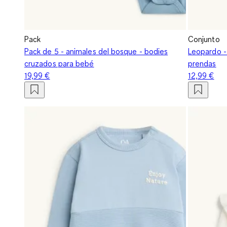
Pack
Conjunto
Pack de 5 - animales del bosque - bodies
Leopardo - 
cruzados para bebé
prendas
19,99 €
12,99 €