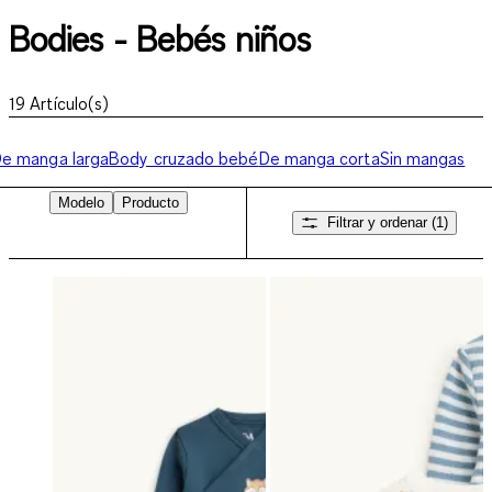
Bodies - Bebés niños
19
Artículo(s)
e manga larga
Body cruzado bebé
De manga corta
Sin mangas
Modelo
Producto
Filtrar y ordenar
(1)