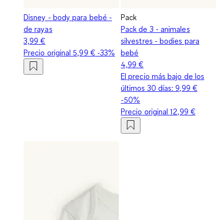
Disney - body para bebé -
Pack
de rayas
Pack de 3 - animales
3,99 €
silvestres - bodies para
Precio original
5,99 €
-33%
bebé
4,99 €
El precio más bajo de los
últimos 30 días:
9,99 €
-50%
Precio original
12,99 €