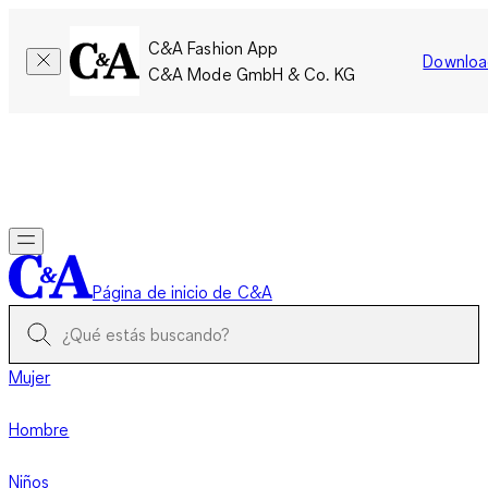
C&A Fashion App
Downloa
C&A Mode GmbH & Co. KG
Por tiempo limitado: Los miembros acumulan el doble de
puntos!
Iniciar sesión
Página de inicio de C&A
Mujer
Hombre
Niños