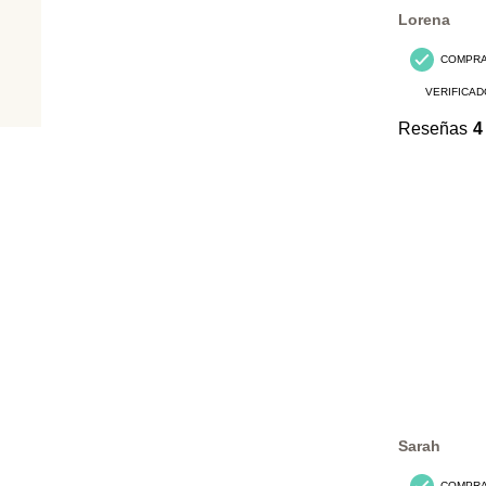
Reseñas.
Lorena
COMPR
VERIFICAD
Reseñas
4
Sarah
COMPR