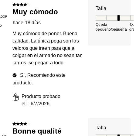
4 de 5 estrellas.
Talla
Muy cómodo
ADOR
Talla, 3 de 5, do
hace 18 días
Queda
Qu
O
pequeño/pequeña
gra
Muy cómodo de poner. Buena
calidad. La única pega son los
velcros que traen para que al
colgar en el armario no sean tan
largos, se pegan a todo
Sí, Recomiendo este
producto.
Producto probado
el: :
6/7/2026
4 de 5 estrellas.
Talla
Bonne qualité
ADOR