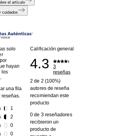
bre el artículo
y cuidados
s
as solo
Calificación general
er
4.3
por
que hayan
3
 los
reseñas
.
2 de 2 (100%)
autores de reseña
ar una fila
recomiendan este
ar reseñas.
producto
s
estrellas
1
0 de 3 reseñadores
1 reseña con 5 estrellas.
s
estrellas
2
recibieron un
2 reseñas con 4 estrellas.
s
estrellas
0
producto de
0 reseñas con 3 estrellas.
s
estrellas
0