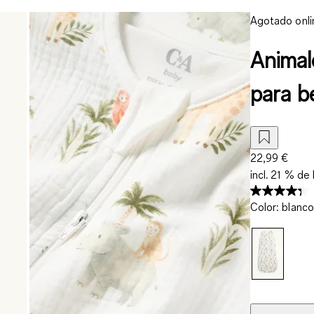
Agotado onli
Animale
para b
22,99 €
incl. 21 % de 
Color
:
blanco