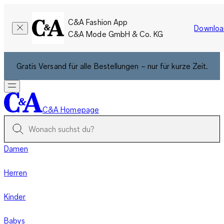
C&A Fashion App
Downloa
C&A Mode GmbH & Co. KG
Gratis Versand für alle Bestellungen – nur für kurze Zeit.
C&A Homepage
Damen
Herren
Kinder
Babys