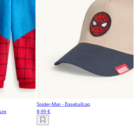
Spider-Man - Baseballcap
uze
8,99 €