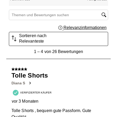
Suchthemen und Bewertungen Suchregion
Relevanzinformationen
Zeigt 
Sortieren nach
Relevanteste
1
1
–
4 von 26
Bewertungen
bis
4
von
5 von 5 Sternen.
26
Tolle Shorts
Bewertungen.
Diana S
VERIFIZIERTER KÄUFER
vor 3 Monaten
Tolle Shorts , bequem gute Passform. Gute
Qualität.