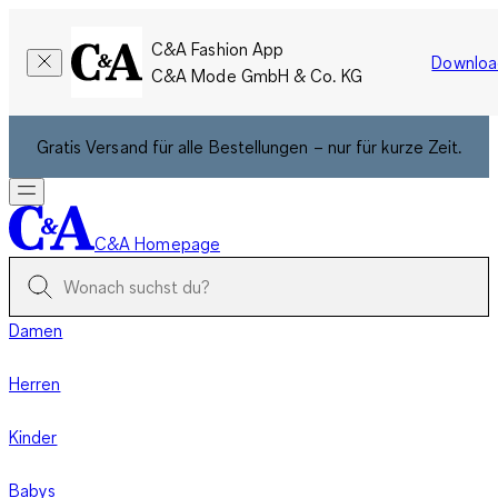
C&A Fashion App
Downloa
C&A Mode GmbH & Co. KG
Gratis Versand für alle Bestellungen – nur für kurze Zeit.
C&A Homepage
Damen
Herren
Kinder
Babys