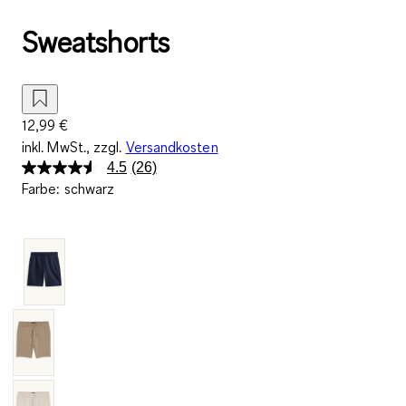
Sweatshorts
12,99 €
inkl. MwSt., zzgl.
Versandkosten
4.5
(26)
26
Farbe
:
schwarz
Bewertungen
lesen.
Link
auf
derselben
Seite.