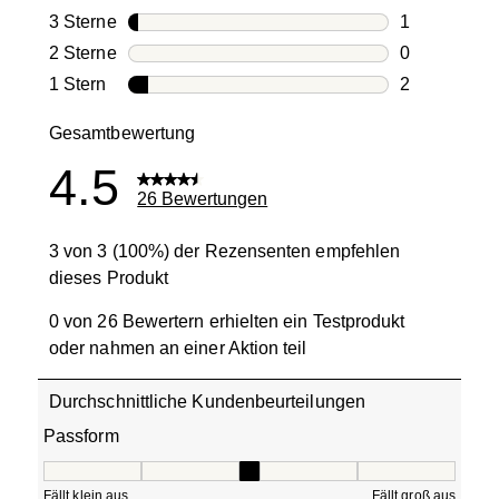
2 Bewertung
3 Sterne
Sterne
1
1 Bewertung
2 Sterne
Sterne
0
0 Bewertung
1 Stern
Sterne
2
2 Bewertung
Gesamtbewertung
4.5
26 Bewertungen
3 von 3 (100%) der Rezensenten empfehlen
dieses Produkt
0 von 26 Bewertern erhielten ein Testprodukt
oder nahmen an einer Aktion teil
Durchschnittliche Kundenbeurteilungen
Passform
Passform, 3 von 5, wobei 1 gleich Fällt klein aus ist und 5
Fällt klein aus
Fällt groß aus