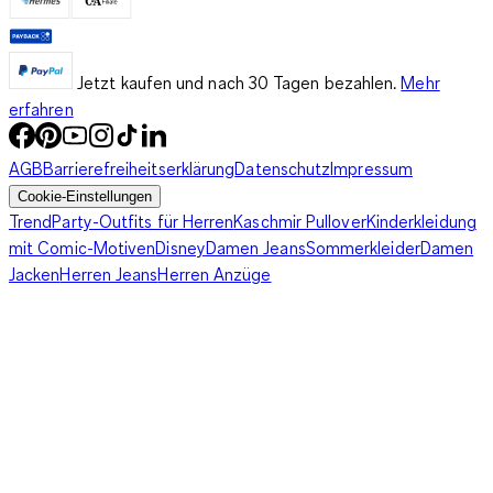
Jetzt kaufen und nach 30 Tagen bezahlen.
Mehr
erfahren
AGB
Barrierefreiheitserklärung
Datenschutz
Impressum
Cookie-Einstellungen
Trend
Party-Outfits für Herren
Kaschmir Pullover
Kinderkleidung
mit Comic-Motiven
Disney
Damen Jeans
Sommerkleider
Damen
Jacken
Herren Jeans
Herren Anzüge