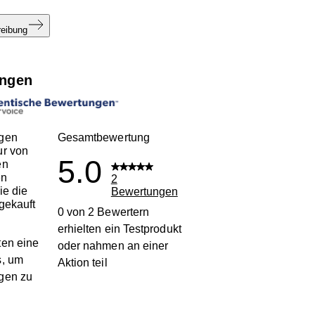
reibung
ngen
gen
Gesamtbewertung
ur von
5.0
en
en
2
ie die
Bewertungen
gekauft
0 von 2 Bewertern
erhielten ein Testprodukt
en eine
oder nahmen an einer
s, um
Aktion teil
gen zu