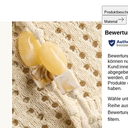
Produktbesch
Material
Bewertu
Bewertun
können n
Kund:inn
abgegeb
werden, d
Produkte 
haben.
Wähle unt
Reihe au
Bewertun
filtern.