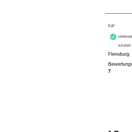
1
von
2
Bewertungen
FiP
VERIFIZ
KÄUFER
Flensburg
Bewertung
7