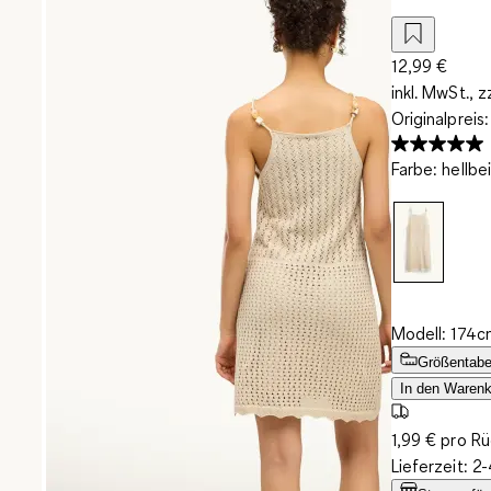
12,99 €
inkl. MwSt., z
Originalpreis
Farbe
:
hellbe
Modell: 174c
Größentabe
In den Warenk
1,99 € pro R
Lieferzeit: 