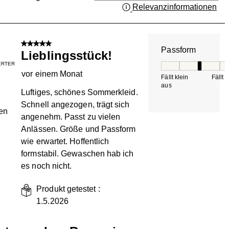
Relevanzinformationen
Zei
.
5 von 5 Sternen.
Passform
Lieblingsstück!
IERTER
Passform, 3 von 5, 
vor einem Monat
Fällt klein
Fällt 
aus
Luftiges, schönes Sommerkleid.
Schnell angezogen, trägt sich
en
angenehm. Passt zu vielen
Anlässen. Größe und Passform
wie erwartet. Hoffentlich
formstabil. Gewaschen hab ich
es noch nicht.
Produkt getestet :
1.5.2026