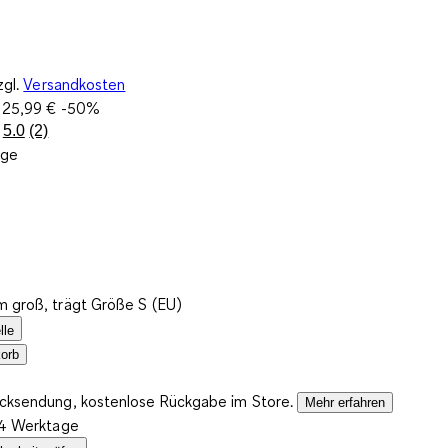
zgl.
Versandkosten
:
25,99 €
-50%
5.0
(2)
2
ige
Bewertungen
lesen.
Link
auf
derselben
Seite.
m groß, trägt Größe S (EU)
lle
orb
ücksendung, kostenlose Rückgabe im Store.
Mehr erfahren
2-4 Werktage