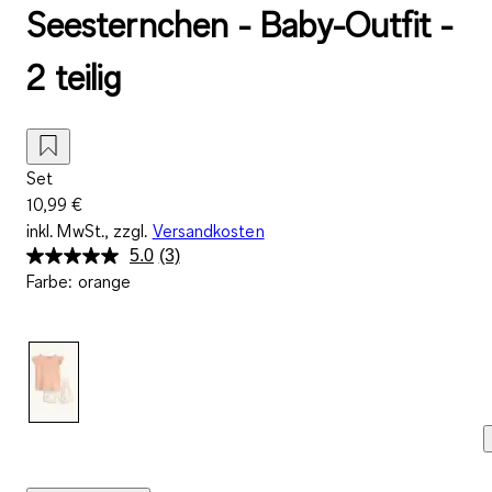
Seesternchen - Baby-Outfit -
2 teilig
Set
10,99 €
inkl. MwSt., zzgl.
Versandkosten
5.0
(3)
3
Farbe
:
orange
Bewertungen
lesen.
Link
auf
derselben
Seite.