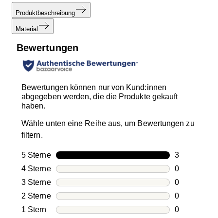
Produktbeschreibung
Material
Bewertungen
Bewertungen können nur von Kund:innen
abgegeben werden, die die Produkte gekauft
haben.
Wähle unten eine Reihe aus, um Bewertungen zu
filtern.
5 Sterne
Sterne
3
3 Bewertung
4 Sterne
Sterne
0
0 Bewertung
3 Sterne
Sterne
0
0 Bewertung
2 Sterne
Sterne
0
0 Bewertung
1 Stern
Sterne
0