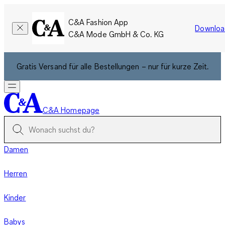
C&A Fashion App
Downloa
C&A Mode GmbH & Co. KG
Gratis Versand für alle Bestellungen – nur für kurze Zeit.
C&A Homepage
Damen
Herren
Kinder
Babys