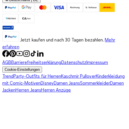
Jetzt kaufen und nach 30 Tagen bezahlen.
Mehr
erfahren
AGB
Barrierefreiheitserklärung
Datenschutz
Impressum
Cookie-Einstellungen
Trend
Party-Outfits für Herren
Kaschmir Pullover
Kinderkleidung
mit Comic-Motiven
Disney
Damen Jeans
Sommerkleider
Damen
Jacken
Herren Jeans
Herren Anzüge