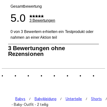
0 Bewertung
Gesamtbewertung
5.0
3 Bewertungen
0 von 3 Bewertern erhielten ein Testprodukt oder
nahmen an einer Aktion teil
1
3 Bewertungen ohne
bis
Rezensionen
0
von
3
Bewertungen.
Babys
Babykleidung
Unterteile
Shorts
- Baby-Outfit - 2 teilig