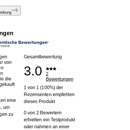
reibung
ngen
gen
Gesamtbewertung
ur von
3.0
en
en
2
ie die
Bewertungen
gekauft
1 von 1 (100%) der
Rezensenten empfehlen
en eine
dieses Produkt
s, um
0 von 2 Bewertern
gen zu
erhielten ein Testprodukt
oder nahmen an einer