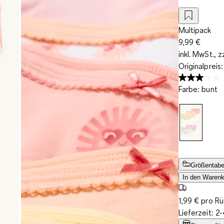
Multipack
9,99 €
inkl. MwSt., z
Originalpreis
Farbe
:
bunt
Größentabe
In den Warenk
1,99 € pro R
Lieferzeit: 