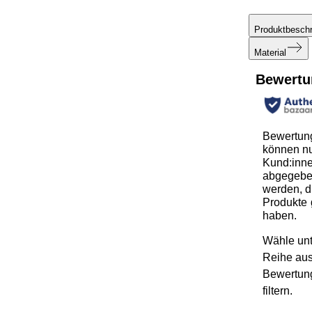
Produktbesch
Material
Bewertu
Bewertun
können n
Kund:inn
abgegeb
werden, d
Produkte 
haben.
Wähle unt
Reihe au
Bewertun
filtern.