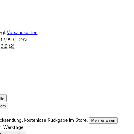
zgl.
Versandkosten
:
12,99 €
-23%
3.0
(2)
2
Bewertungen
lesen.
Link
auf
derselben
Seite.
lle
orb
ücksendung, kostenlose Rückgabe im Store.
Mehr erfahren
2-4 Werktage