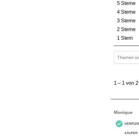
5 Sterne
S
4 Sterne
S
3 Sterne
S
2 Sterne
S
1 Stern
St
Suchthemen
1
bis
1
–
1 von 2
1
von
2
Bewertungen
Monique
VERIFIZ
KÄUFER