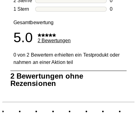
2 Sterne
Sterne
0
0 Bewertung
1 Stern
Sterne
0
0 Bewertung
Gesamtbewertung
5.0
2 Bewertungen
0 von 2 Bewertern erhielten ein Testprodukt oder
nahmen an einer Aktion teil
1
2 Bewertungen ohne
bis
Rezensionen
0
von
2
Bewertungen.