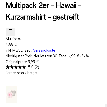
Multipack 2er - Hawaii -
Kurzarmshirt - gestreift
Multipack
4,99 €
inkl. MwSt., zzgl.
Versandkosten
Niedrigster Preis der letzten 30 Tage:
7,99 €
-37%
Originalpreis:
9,99 €
5.0
(2)
2
Farbe
:
rosa / beige
Bewertungen
lesen.
Link
auf
derselben
Seite.