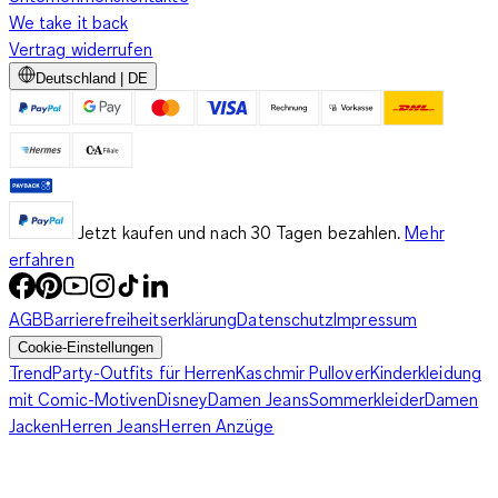
We take it back
Vertrag widerrufen
Deutschland | DE
Jetzt kaufen und nach 30 Tagen bezahlen.
Mehr
erfahren
AGB
Barrierefreiheitserklärung
Datenschutz
Impressum
Cookie-Einstellungen
Trend
Party-Outfits für Herren
Kaschmir Pullover
Kinderkleidung
mit Comic-Motiven
Disney
Damen Jeans
Sommerkleider
Damen
Jacken
Herren Jeans
Herren Anzüge