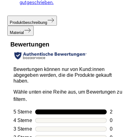
gutgeschrieben.
Produktbeschreibung
Material
Bewertungen
Bewertungen können nur von Kund:innen
abgegeben werden, die die Produkte gekauft
haben.
Wähle unten eine Reihe aus, um Bewertungen zu
filtern.
5 Sterne
Sterne
2
2 Bewertung
4 Sterne
Sterne
0
0 Bewertung
3 Sterne
Sterne
0
0 Bewertung