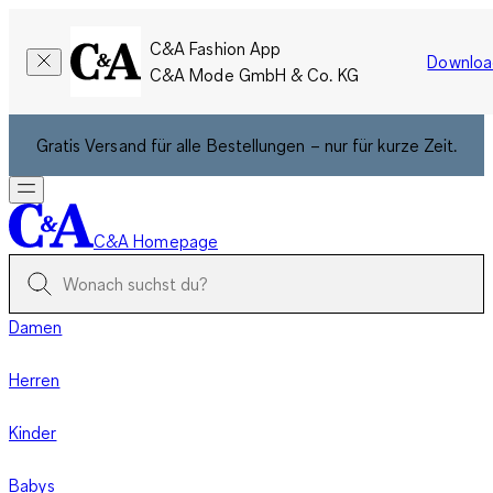
C&A Fashion App
Downloa
C&A Mode GmbH & Co. KG
Gratis Versand für alle Bestellungen – nur für kurze Zeit.
C&A Homepage
Damen
Herren
Kinder
Babys