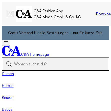
C&A Fashion App
Downloa
C&A Mode GmbH & Co. KG
Gratis Versand für alle Bestellungen – nur für kurze Zeit.
C&A Homepage
Damen
Herren
Kinder
Babys