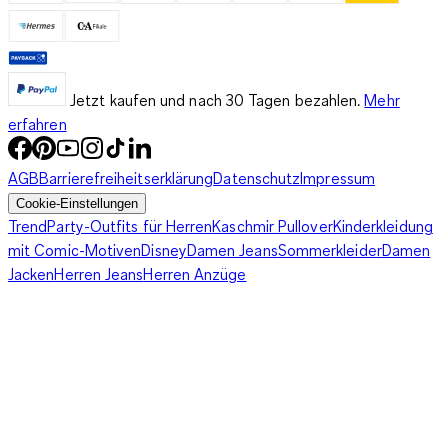
Jetzt kaufen und nach 30 Tagen bezahlen.
Mehr
erfahren
AGB
Barrierefreiheitserklärung
Datenschutz
Impressum
Cookie-Einstellungen
Trend
Party-Outfits für Herren
Kaschmir Pullover
Kinderkleidung
mit Comic-Motiven
Disney
Damen Jeans
Sommerkleider
Damen
Jacken
Herren Jeans
Herren Anzüge