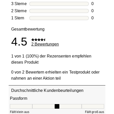
1 Bewertung
3 Sterne
Sterne
0
0 Bewertung
2 Sterne
Sterne
0
0 Bewertung
1 Stern
Sterne
0
0 Bewertung
Gesamtbewertung
4.5
2 Bewertungen
1 von 1 (100%) der Rezensenten empfehlen
dieses Produkt
0 von 2 Bewertern erhielten ein Testprodukt oder
nahmen an einer Aktion teil
Durchschnittliche Kundenbeurteilungen
Passform
Passform, 3 von 5, wobei 1 gleich Fällt klein aus ist und 5
Fällt klein aus
Fällt groß aus