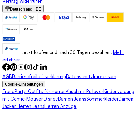
Vertrag widerrufen
Deutschland | DE
Jetzt kaufen und nach 30 Tagen bezahlen.
Mehr
erfahren
AGB
Barrierefreiheitserklärung
Datenschutz
Impressum
Cookie-Einstellungen
Trend
Party-Outfits für Herren
Kaschmir Pullover
Kinderkleidung
mit Comic-Motiven
Disney
Damen Jeans
Sommerkleider
Damen
Jacken
Herren Jeans
Herren Anzüge