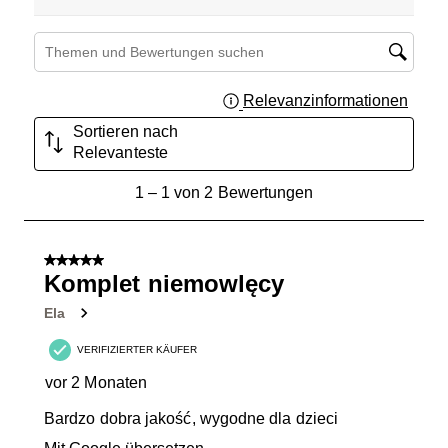
Suchthemen und Bewertungen Suchregion
Relevanzinformationen
Zeigt 
Sortieren nach
Relevanteste
1
1
–
1 von 2
Bewertungen
bis
1
von
5 von 5 Sternen.
2
Komplet niemowlęcy
Bewertungen.
Ela
VERIFIZIERTER KÄUFER
vor 2 Monaten
Bardzo dobra jakość, wygodne dla dzieci