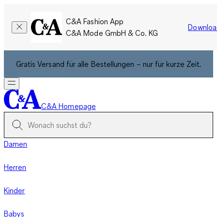
C&A Fashion App
Downloa
C&A Mode GmbH & Co. KG
Gratis Versand für alle Bestellungen – nur für kurze Zeit.
C&A Homepage
Damen
Herren
Kinder
Babys