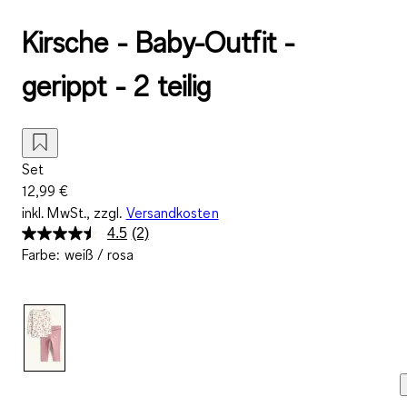
Kirsche - Baby-Outfit -
gerippt - 2 teilig
Set
12,99 €
inkl. MwSt., zzgl.
Versandkosten
4.5
(2)
2
Farbe
:
weiß / rosa
Bewertungen
lesen.
Link
auf
derselben
Seite.