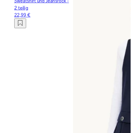
Sweatshirt und Jeansrock -
2 teilig
22,99 €