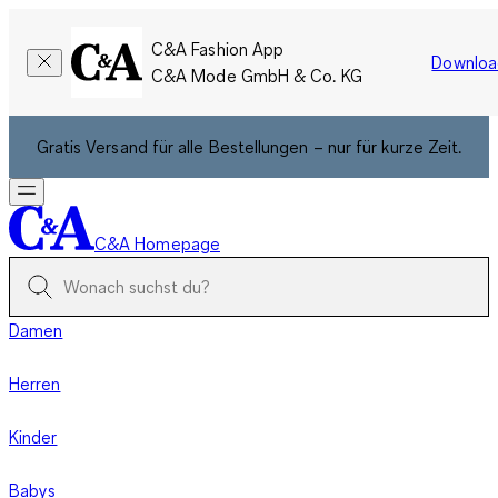
C&A Fashion App
Downloa
C&A Mode GmbH & Co. KG
Gratis Versand für alle Bestellungen – nur für kurze Zeit.
C&A Homepage
Damen
Herren
Kinder
Babys