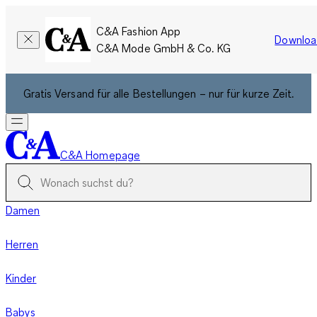
C&A Fashion App
Downloa
C&A Mode GmbH & Co. KG
Gratis Versand für alle Bestellungen – nur für kurze Zeit.
C&A Homepage
Damen
Herren
Kinder
Babys