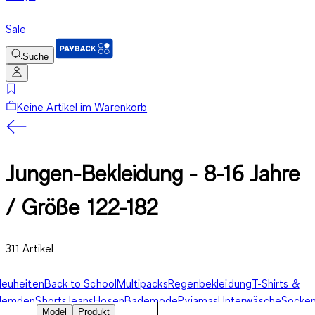
Sale
Suche
Keine Artikel im Warenkorb
Jungen-Bekleidung - 8-16 Jahre
/ Größe 122-182
311
Artikel
euheiten
Back to School
Multipacks
Regenbekleidung
T-Shirts &
Hemden
Shorts
Jeans
Hosen
Bademode
Pyjamas
Unterwäsche
Socke
Model
Produkt