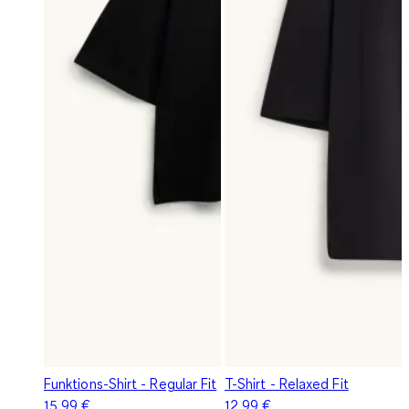
Funktions-Shirt - Regular Fit
T-Shirt - Relaxed Fit
15,99 €
12,99 €