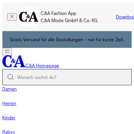
C&A Fashion App
Downloa
C&A Mode GmbH & Co. KG
Gratis Versand für alle Bestellungen – nur für kurze Zeit.
C&A Homepage
Damen
Herren
Kinder
Babys