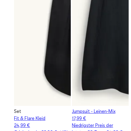
Set
Jumpsuit - Leinen-Mix
Fit & Flare Kleid
17,99 €
24,99 €
Niedrigster Preis der