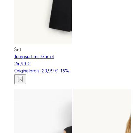
Set
Jumpsuit mit Gürtel
24,99 €
Originalpreis:
29,99 €
-16%