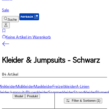
Sale
Suche
Keine Artikel im Warenkorb
Kleider & Jumpsuits - Schwarz
84
Artikel
inikleider
Midikleider
Maxikleider
Freizeitkleider
A-Linien
leider
Jumpsuits
Blusenkleider
Sommerkleider
Strandkleider
Blumenk
Model
Produkt
leider
Filter & Sortieren
(1)