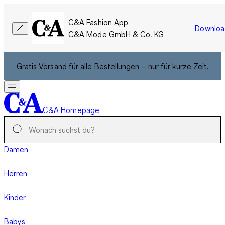
C&A Fashion App
Downloa
C&A Mode GmbH & Co. KG
Gratis Versand für alle Bestellungen – nur für kurze Zeit.
C&A Homepage
Damen
Herren
Kinder
Babys